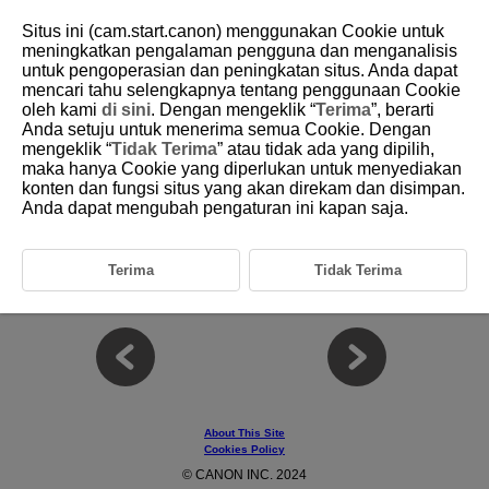
Situs ini (cam.start.canon) menggunakan Cookie untuk
meningkatkan pengalaman pengguna dan menganalisis
untuk pengoperasian dan peningkatan situs. Anda dapat
mencari tahu selengkapnya tentang penggunaan Cookie
D151-007
oleh kami
di sini
. Dengan mengeklik “
Terima
”, berarti
Anda setuju untuk menerima semua Cookie. Dengan
Getting Started
mengeklik “
Tidak Terima
” atau tidak ada yang dipilih,
maka hanya Cookie yang diperlukan untuk menyediakan
konten dan fungsi situs yang akan direkam dan disimpan.
This chapter describes the preparations before starting wireless flash
photography.
Anda dapat mengubah pengaturan ini kapan saja.
Attaching and Detaching the Transmitter
Turning on the Power
Terima
Tidak Terima
Accessing the Camera Menu for the Transmitter
About This Site
Cookies Policy
© CANON INC. 2024