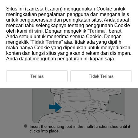
Situs ini (cam.start.canon) menggunakan Cookie untuk
meningkatkan pengalaman pengguna dan menganalisis
untuk pengoperasian dan peningkatan situs. Anda dapat
mencari tahu selengkapnya tentang penggunaan Cookie
D151-008
oleh kami
di sini
. Dengan mengeklik “
Terima
”, berarti
Anda setuju untuk menerima semua Cookie. Dengan
Attaching and Detaching the
mengeklik “
Tidak Terima
” atau tidak ada yang dipilih,
Transmitter
maka hanya Cookie yang diperlukan untuk menyediakan
konten dan fungsi situs yang akan direkam dan disimpan.
Anda dapat mengubah pengaturan ini kapan saja.
Attach the transmitter.
Terima
Tidak Terima
Insert the mounting foot in the multi-function shoe until it
clicks into place.