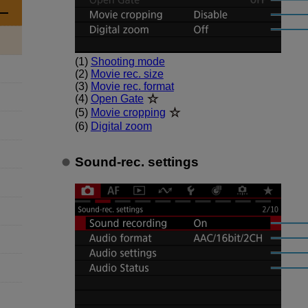
(1)
Shooting mode
(2)
Movie rec. size
(3)
Movie rec. format
(4)
Open Gate
(5)
Movie cropping
(6)
Digital zoom
Sound-rec. settings