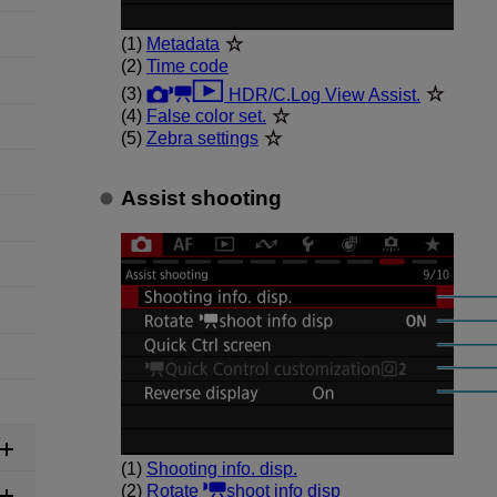
(1)
Metadata
(2)
Time code
(3)
HDR/C.Log View Assist.
(4)
False color set.
(5)
Zebra settings
Assist shooting
(1)
Shooting info. disp.
(2)
Rotate
shoot info disp