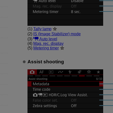
(1)
Tally lamp
(2)
IS (Image Stabilizer) mode
(3)
Auto level
(4)
Mag. rec. display
(5)
Metering timer
Assist shooting