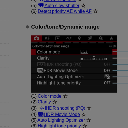
(5)
Auto slow shutter
(6)
Detect priority AE while AF
Color/tone
/
Dynamic range
(1)
Color mode
(2)
Clarity
(3)
HDR shooting (PQ)
(4)
HDR Movie Mode
(5)
Auto Lighting Optimizer
(6)
Highlight tone priority