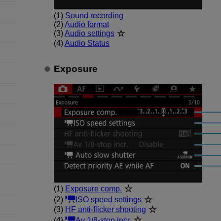
(1)
Sound recording
(2)
Audio format
(3)
Audio settings
(4)
Audio Status
Exposure
(1)
Exposure comp.
(2)
ISO speed settings
(3)
HF anti-flicker shooting
(4)
Av 1/8-stop incr.