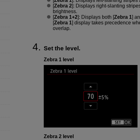
[
Zebra 1
]: Displays left-slanting stripe
[
Zebra 2
]: Displays right-slanting strip
brightness.
[
Zebra 1+2
]: Displays both [
Zebra 1
] an
[
Zebra 1
] display takes precedence whe
overlap.
Set the level.
Zebra 1 level
Zebra 2 level