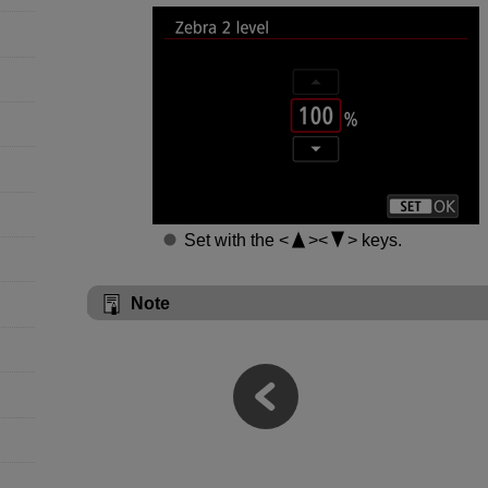
Set with the
keys.
Note