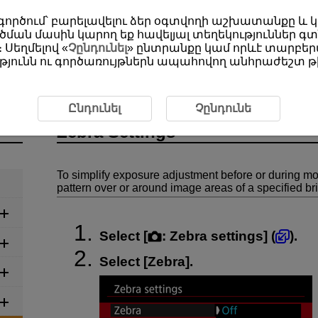
օգտագործում՝ բարելավելու ձեր օգտվողի աշխատանքը և
ման մասին կարող եք հավելյալ տեղեկություններ գտ
 Սեղմելով «
Չընդունել
» ընտրանքը կամ որևէ տարբերա
յունն ու գործառույթներն ապահովող անհրաժեշտ թխ
ding
Zebra Settings
Ընդունել
Չընդունե
Zebra Settings
To simplify exposure adjustment before or during mo
pattern over or around image areas of a specified br
Select [
:
Zebra settings
] (
).
Select [
Zebra
].