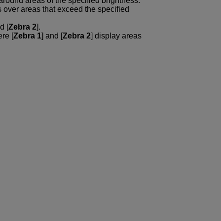
s around areas of the specified brightness.
es over areas that exceed the specified
d [
Zebra 2
].
re [
Zebra 1
] and [
Zebra 2
] display areas