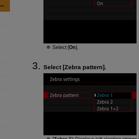
Select [
On
].
Select [
Zebra pattern
].