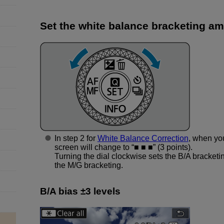
Set the white balance bracketing am
In step 2 for
White Balance Correction
, when yo
screen will change to “■ ■ ■” (3 points).
Turning the dial clockwise sets the B/A bracketi
the M/G bracketing.
B/A bias ±3 levels