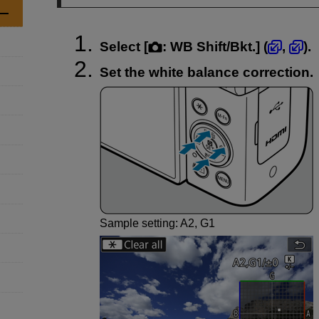
Select [
:
WB Shift/Bkt.
] (
,
).
Set the white balance correction.
Sample setting: A2, G1