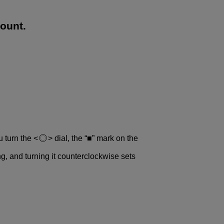
ount.
u turn the
dial, the “■” mark on the
ng, and turning it counterclockwise sets