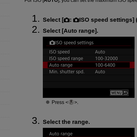
For ISO [
AUTO
], you can set the maximum ISO speed
Select [
:
ISO speed settings
] 
Select [
Auto range
].
Press
.
Select the range.