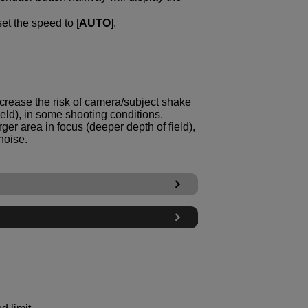
set the speed to [
AUTO
].
rease the risk of camera/subject shake
ield), in some shooting conditions.
er area in focus (deeper depth of field),
noise.