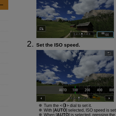
Set the ISO speed.
Turn the
dial to set it.
With [
AUTO
] selected, ISO speed is set
When [
AUTO
] is selected, pressing the