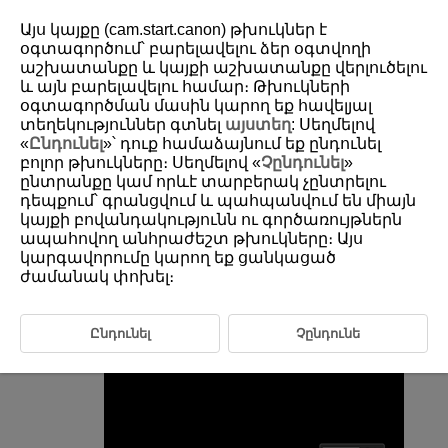
Այս կայքը (cam.start.canon) թխուկներ է
օգտագործում՝ բարելավելու ձեր օգտվողի
աշխատանքը և կայքի աշխատանքը վերլուծելու
և այն բարելավելու համար։ Թխուկների
D292-046
օգտագործման մասին կարող եք հավելյալ
Audio Format
տեղեկություններ գտնել
այստեղ
: Սեղմելով
«
Ընդունել
»՝ դուք համաձայնում եք ընդունել
բոլոր թխուկները։ Սեղմելով «
Չընդունել
»
You can choose the audio format used for sound in movie recording.
ընտրանքը կամ որևէ տարբերակ չընտրելու
դեպքում՝ գրանցվում և պահպանվում են միայն
կայքի բովանդակությունն ու գործառույթներն
Select [
:
Audio format
] (
).
ապահովող անհրաժեշտ թխուկները։ Այս
Select an option.
կարգավորումը կարող եք ցանկացած
ժամանակ փոխել։
Ընդունել
Չընդունե