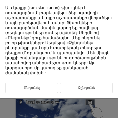
Այս կայքը (cam.start.canon) թխուկներ է
օգտագործում՝ բարելավելու ձեր օգտվողի
աշխատանքը և կայքի աշխատանքը վերլուծելու
և այն բարելավելու համար։ Թխուկների
D292-023
օգտագործման մասին կարող եք հավելյալ
Touch-Screen Operation
տեղեկություններ գտնել
այստեղ
: Սեղմելով
«
Ընդունել
»՝ դուք համաձայնում եք ընդունել
բոլոր թխուկները։ Սեղմելով «
Չընդունել
»
Tapping
ընտրանքը կամ որևէ տարբերակ չընտրելու
դեպքում՝ գրանցվում և պահպանվում են միայն
Dragging
կայքի բովանդակությունն ու գործառույթներն
ապահովող անհրաժեշտ թխուկները։ Այս
Shooting with the Touch Shutter
կարգավորումը կարող եք ցանկացած
ժամանակ փոխել։
Tapping
Ընդունել
Չընդունե
Sample screen (Quick Control)