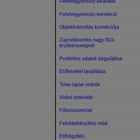
Fehéregyensúly-beállítás
Fehéregyensúly-korrekció
Objektívtorzítás korrekciója
Zajcsökkentés nagy ISO-
érzékenységnél
Portörlési adatok begyűjtése
Előfelvétel beállítása
Time-lapse videók
Videó önkioldó
Fókuszsorozat
Felvételkészítési mód
Előrögzítés