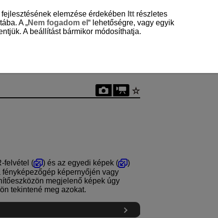
és fejlesztésének elemzése érdekében
Itt
részletes
tába. A „
Nem fogadom el
“ lehetőségre, vagy egyik
ntjük. A beállítást bármikor módosíthatja.
-felvétel (
) és az egyedi képek (
)
n a fényképezőgép képernyőjén vagy
enítőeszközön megjelenő képek úgy
ön tekintené meg azokat.