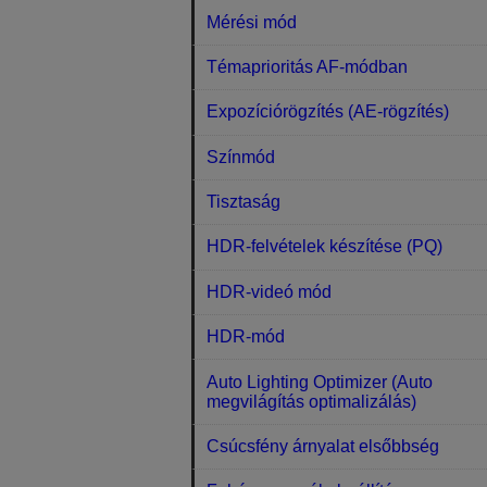
Mérési mód
Témaprioritás AF-módban
Expozíciórögzítés (AE-rögzítés)
Színmód
Tisztaság
HDR-felvételek készítése (PQ)
HDR-videó mód
HDR-mód
Auto Lighting Optimizer (Auto
megvilágítás optimalizálás)
Csúcsfény árnyalat elsőbbség