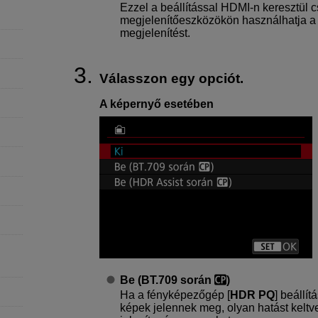
Ezzel a beállítással HDMI-n keresztül 
megjelenítőeszközökön használhatja a 
megjelenítést.
Válasszon egy opciót.
A képernyő esetében
Be (BT.709 során
)
Ha a fényképezőgép [
HDR PQ
] beállít
képek jelennek meg, olyan hatást kelt