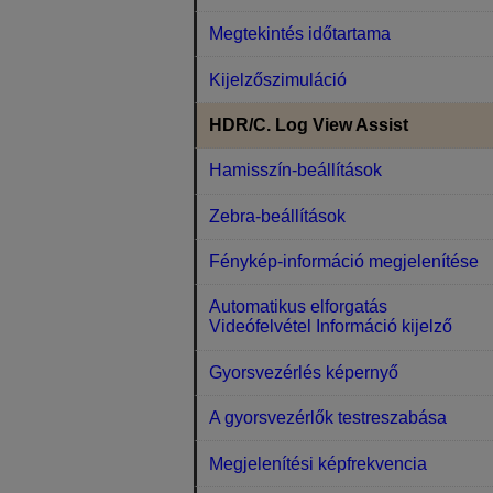
Megtekintés időtartama
Kijelzőszimuláció
HDR/C. Log View Assist
Hamisszín-beállítások
Zebra-beállítások
Fénykép-információ megjelenítése
Automatikus elforgatás
Videófelvétel Információ kijelző
Gyorsvezérlés képernyő
A gyorsvezérlők testreszabása
Megjelenítési képfrekvencia