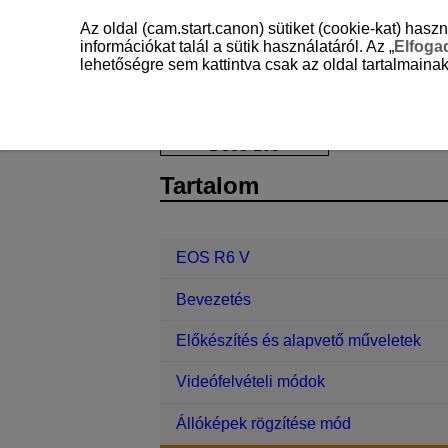
Az oldal (cam.start.canon) sütiket (cookie-kat) ha
információkat talál a sütik használatáról. Az „
Elfog
lehetőségre sem kattintva csak az oldal tartalmainak
EOS R6 V
Állókép rögzítése és vide
D388-109
Tartalom
EOS R6 V
Bevezetés
Előkészítés és alapvető műveletek
Videófelvételi módok
Állóképek rögzítése mód