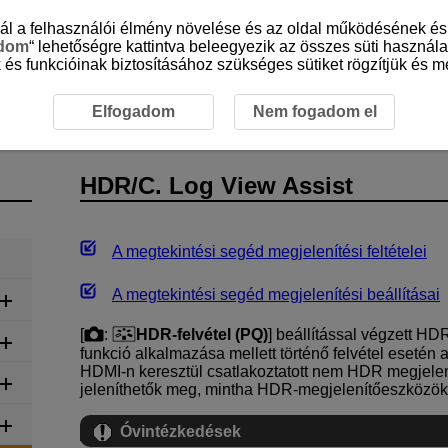
sznál a felhasználói élmény növelése és az oldal működésének 
adom
“ lehetőségre kattintva beleegyezik az összes süti használa
 és funkcióinak biztosításához szükséges sütiket rögzítjük és me
ófelvétel
HDR/C. Log View Assist
Elfogadom
Nem fogadom el
HDR/C. Log View Assist
A megtekintési segéd megjelenítési feltételei
A megtekintési segéd megjelenítési beállításai
[
:
HDR-felvétel (PQ)
] beállítással végzett HDR
funkció alkalmazása mellett történő felvétel eseté
HDMI-n keresztül csatlakoztatott nem HDR megjel
jeleníthetők meg, mintha HDR-megjelenítőeszközök
Óvintézkedések