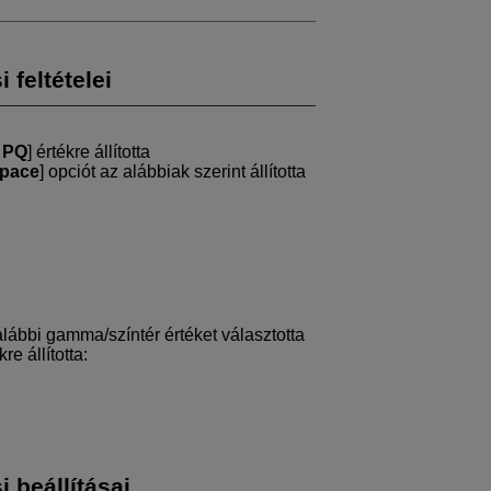
 feltételei
 PQ
] értékre állította
pace
] opciót az alábbiak szerint állította
ábbi gamma/színtér értéket választotta
kre állította:
 beállításai