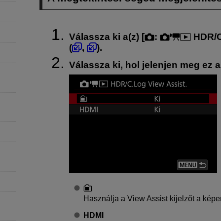
Válassza ki a(z) [
:
HDR/C.
(
,
).
Válassza ki, hol jelenjen meg ez a
Használja a View Assist kijelzőt a képe
HDMI