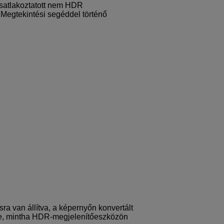
csatlakoztatott nem HDR
Megtekintési segéddel történő
ásra van állítva, a képernyőn konvertált
ve, mintha HDR-megjelenítőeszközön