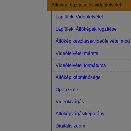
Állókép rögzítése és videófelvétel
Lapfülek: Videófelvétel
Lapfülek: Állóképek rögzítése
Állókép készítése/videófelvétel mód
Videófelvétel mérete
Videófelvétel formátuma
Állókép képminősége
Open Gate
Videókivágás
Állóképvágás/képarány
Digitális zoom