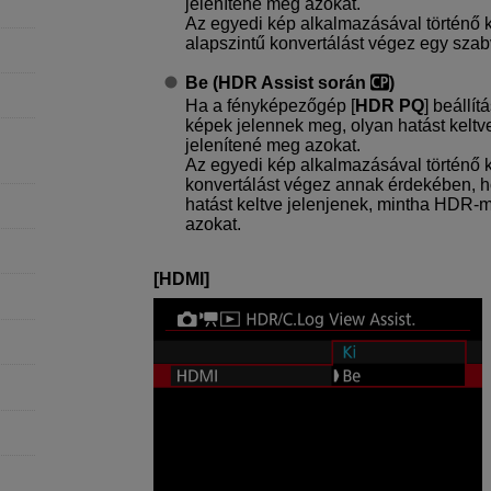
jelenítené meg azokat.
Az egyedi kép alkalmazásával történő 
alapszintű konvertálást végez egy sza
Be (HDR Assist során
)
Ha a fényképezőgép [
HDR PQ
] beállít
képek jelennek meg, olyan hatást kelt
jelenítené meg azokat.
Az egyedi kép alkalmazásával történő 
konvertálást végez annak érdekében, h
hatást keltve jelenjenek, mintha HDR-
azokat.
[
HDMI
]