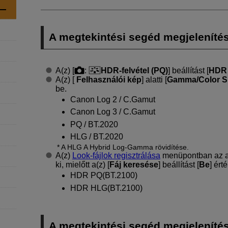
A megtekintési segéd megjelenítési
A(z) [
:
HDR-felvétel (PQ)
] beállítást [
HDR
A(z) [
Felhasználói kép
] alatti [
Gamma/Color S
be.
Canon Log 2 / C.Gamut
Canon Log 3 / C.Gamut
PQ / BT.2020
HLG / BT.2020
A HLG A Hybrid Log-Gamma rövidítése.
A(z)
Look-fájlok regisztrálása
menüpontban az al
ki, mielőtt a(z) [
Fáj keresése
] beállítást [
Be
] érté
HDR PQ(BT.2100)
HDR HLG(BT.2100)
A megtekintési segéd megjelenítési