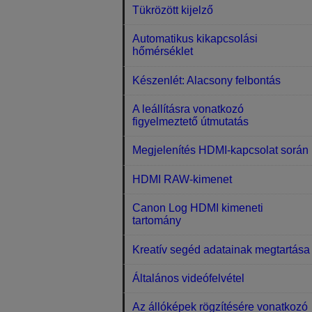
Tükrözött kijelző
Automatikus kikapcsolási
hőmérséklet
Készenlét: Alacsony felbontás
A leállításra vonatkozó
figyelmeztető útmutatás
Megjelenítés HDMI-kapcsolat során
HDMI RAW-kimenet
Canon Log HDMI kimeneti
tartomány
Kreatív segéd adatainak megtartása
Általános videófelvétel
Az állóképek rögzítésére vonatkozó