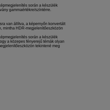
képmegjelenítés során a készülék
bvány gammaértékre/színtérre.
ásra van állítva, a képernyőn konvertált
ve, mintha HDR-megjelenítőeszközön
képmegjelenítés során a készülék
ogy a közepes fényerejű témák olyan
megjelenítőeszközön tekintené meg