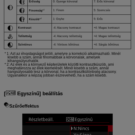
Erősség
0: Gyenge körvonal
7: Erős körvonal
1
1: Finom
5: Szemcsés
Finomság
*
2
1: Enyhe
5: Erős
Küszöb
*
Kontraszt
-4: Alacsony kontraszt
+4: Magas kontraszt
Telítettség
-4: Alacsony telítettség
+4: Magas telítettség
Színtónus
-4: Vöröses bőrtónus
+4: Sárgás bőrtónus
1: Azt az élvastagságot jelöli, amelyre a korrekció alkalmazható. Minél
kisebb a szám, annál finomabbak a körvonalak, amelyek
kihangsúlyozhatók.
2: Az élek és a környező képterületek közötti kontrasztküszöb, ami
meghatározza az élek kiemelését. Minél kisebb a szám, annál
hangsúlyosabb lesz a körvonal, ha a kontrasztkülönbség alacsony.
Ugyanakkor a képzaj jobban észrevehető, ha a szám kisebb.
[
Egyszínű
] beállítás
Szűrőeffektus