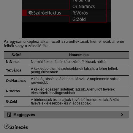
Az egyszínű képhez alkalmazott szűrőeffektusok kiemelhetők a fehér
felhők vagy a zöldellő fák.
Szűrő
Hatásminta
N:Nincs
Normál fekete-fehér kép szűrőeffektusok nélkül.
A kék égbolt természetesebbnek látszik, a fehér felhők
Ye:Sárga
pedig élesebbek.
A kék ég kissé sötétebbnek látszik. A naplemente sokkal
Or:Narancs
ragyogóbb.
A kék ég egészen sötétnek látszik. A lehullott levelek
R:Vörös
élesebbek és világosabbak.
A bőrtónusok és az ajkak kevésbé kontúrozottak. A zöld
G:Zöld
falevelek élesebbek és világosabbak.
Megjegyzés
Színezés