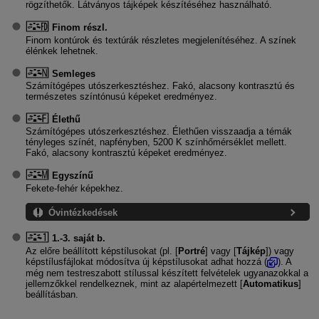
rögzíthetők. Látványos tájképek készítéséhez használható.
Finom részl.
Finom kontúrok és textúrák részletes megjelenítéséhez. A színek
élénkek lehetnek.
Semleges
Számítógépes utószerkesztéshez. Fakó, alacsony kontrasztú és
természetes színtónusú képeket eredményez.
Élethű
Számítógépes utószerkesztéshez. Élethűen visszaadja a témák
tényleges színét, napfényben, 5200 K színhőmérséklet mellett.
Fakó, alacsony kontrasztú képeket eredményez.
Egyszínű
Fekete-fehér képekhez.
Óvintézkedések
1.-3. saját b.
Az előre beállított képstílusokat (pl. [
Portré
] vagy [
Tájkép
]) vagy
képstílusfájlokat módosítva új képstílusokat adhat hozzá (
). A
még nem testreszabott stílussal készített felvételek ugyanazokkal a
jellemzőkkel rendelkeznek, mint az alapértelmezett [
Automatikus
]
beállításban.