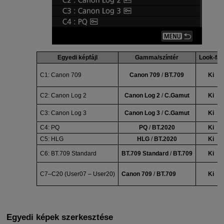
Egyedi képfájl
Gamma/színtér
Look-fájl
C1:
Canon 709
Canon 709
/
BT.709
Ki
C2:
Canon Log 2
Canon Log 2
/
C.Gamut
Ki
C3:
Canon Log 3
Canon Log 3
/
C.Gamut
Ki
C4:
PQ
PQ
/
BT.2020
Ki
C5:
HLG
HLG
/
BT.2020
Ki
C6:
BT.709 Standard
BT.709 Standard
/
BT.709
Ki
C7–C20 (
User07
–
User20
)
Canon 709
/
BT.709
Ki
Egyedi képek szerkesztése