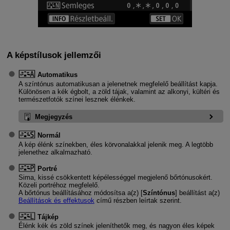
A képstílusok jellemzői
Automatikus
A színtónus automatikusan a jelenetnek megfelelő beállítást kapja.
Különösen a kék égbolt, a zöld tájak, valamint az alkonyi, kültéri és
természetfotók színei lesznek élénkek.
Megjegyzés
Normál
A kép élénk színekben, éles körvonalakkal jelenik meg. A legtöbb
jelenethez alkalmazható.
Portré
Sima, kissé csökkentett képélességgel megjelenő bőrtónusokért.
Közeli portréhoz megfelelő.
A bőrtónus beállításához módosítsa a(z) [
Színtónus
] beállítást a(z)
Beállítások és effektusok
című részben leírtak szerint.
Tájkép
Élénk kék és zöld színek jeleníthetők meg, és nagyon éles képek