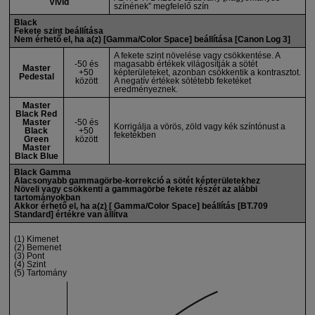
Vivid
színének” megfelelő szín
Black
Fekete szint beállítása
Nem érhető el, ha a(z) [
Gamma/Color Space
] beállítása [
Canon Log 3
]
A fekete szint növelése vagy csökkentése. A
-50 és
magasabb értékek világosítják a sötét
Master
+50
képterületeket, azonban csökkentik a kontrasztot.
Pedestal
között
A negatív értékek sötétebb feketéket
eredményeznek.
Master
Black Red
Master
-50 és
Korrigálja a vörös, zöld vagy kék színtónust a
Black
+50
feketékben
Green
között
Master
Black Blue
Black Gamma
Alacsonyabb gammagörbe-korrekció a sötét képterületekhez
Növeli vagy csökkenti a gammagörbe fekete részét az alábbi
tartományokban
Akkor érhető el, ha a(z) [
Gamma/Color Space
] beállítás [
BT.709
Standard
] értékre van állítva
(1) Kimenet
(2) Bemenet
(3) Pont
(4) Szint
(5) Tartomány