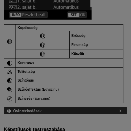
Képélesség
Erősség
Finomság
Küszöb
Kontraszt
Telítettség
Színtónus
Szűrőeffektus
(Egyszínű)
Színezés
(Egyszínű)
Óvintézkedések
Képstílusok testreszabása