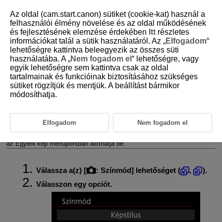
Az oldal (cam.start.canon) sütiket (cookie-kat) használ a
felhasználói élmény növelése és az oldal működésének
és fejlesztésének elemzése érdekében
Itt
részletes
információkat talál a sütik használatáról. Az „
Elfogadom
“
D388-079
lehetőségre kattintva beleegyezik az összes süti
használatába. A „
Nem fogadom el
“ lehetőségre, vagy
Színmód
egyik lehetőségre sem kattintva csak az oldal
tartalmainak és funkcióinak biztosításához szükséges
sütiket rögzítjük és mentjük. A beállítást bármikor
Képstílus
módosíthatja.
Színszűrő
Egyedi kép
Elfogadom
Nem fogadom el
A kívánt videó- vagy állóképjellemzőket a Képstílus, a Színszűrő vagy
az Egyéni kép menüpontban állíthatja be.
Válassza a(z) [
:
Színmód
] lehetőséget (
,
).
Válasszon egy opciót.