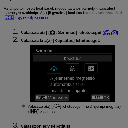
Az alapértelmezett beállítások módosításához bármelyik képstílust
személyre szabhatja. A(z) [
Egyszínű
] beállítás testre szabásához lásd:
[
Egyszínű
] beállítás
.
Válassza a(z) [
:
Színmód
] lehetőséget (
,
).
Válassza ki a(z) [
Képstílus
] lehetőséget.
Válassza a(z) [
] lehetőséget, majd nyomja meg a(z)
gombot.
Válasszon egy képstílust.