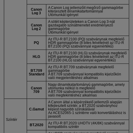
A Canon Log jellemzőit megőrző gammagörbe
Canon
kiterjesztett dinamikatartománnyal
Log 3
Utómunkát igényel
A sötét képterületeken a Canon Log 3-nál
Canon
gazdagabb színátmenetet eredményező
Log 2
gammagörbe
Utómunkát igényel
Az
ITU-R
BT.2100 (PQ) szabványnak megfelelő
PQ
HDR gammagörbe (8 bites felvételnél az
ITU-R
BT.2100 (PQ) szabvánnyal egyenértékű)
Az
ITU-R
BT.2100 (HLG) szabványnak megfelelő
HLG
HDR gammagörbe (8 bites felvételnél az
ITU-R
BT.2100 (HLG) szabvánnyal egyenértékű)
Az
ITU-R
BT.709 szabványnak megfelelő
BT.709
gammagörbe
Standard
A BT.709 szabvánnyal kompatibilis kijelzőkön
való megjelenítéshez alkalmas
Nagy dinamikatartományú gammagörbe, amely
Canon
utómunka nélkül is megfelelő
709
A BT.709 szabvánnyal kompatibilis kijelzőkön
való megtekintéshez alkalmas
A Canon által a képérzékelő jellemzői alapján
kifejlesztett színtér, a BT.2020 szabványhoz
C.Gamut
képest nagyobb színskálával
Az ACES2065-1 színtérre való konvertáláshoz is
javasolt
Színtér
Az
ITU-R
BT.2020 UHDTV (4K/8K) szabvánnyal
BT.2020
kompatibilis színtér