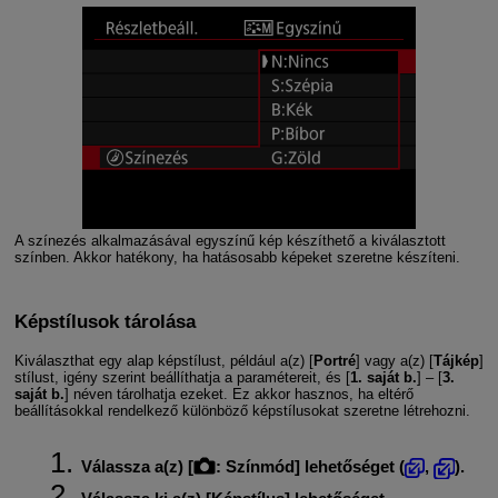
A színezés alkalmazásával egyszínű kép készíthető a kiválasztott
színben. Akkor hatékony, ha hatásosabb képeket szeretne készíteni.
Képstílusok tárolása
Kiválaszthat egy alap képstílust, például a(z) [
Portré
] vagy a(z) [
Tájkép
]
stílust, igény szerint beállíthatja a paramétereit, és [
1. saját b.
] – [
3.
saját b.
] néven tárolhatja ezeket. Ez akkor hasznos, ha eltérő
beállításokkal rendelkező különböző képstílusokat szeretne létrehozni.
Válassza a(z) [
:
Színmód
] lehetőséget (
,
).