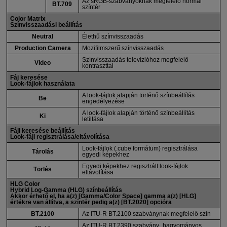
Az sRGB-szabványoknak megfelelő normál
BT.709
színtér
Color Matrix
Színvisszaadási beállítás
Neutral
Élethű színvisszaadás
Production Camera
Mozifilmszerű színvisszaadás
Színvisszaadás televízióhoz megfelelő
Video
kontraszttal
Fáj keresése
Look-fájlok használata
A look-fájlok alapján történő színbeállítás
Be
engedélyezése
A look-fájlok alapján történő színbeállítás
Ki
letiltása
Fájl keresése beállítás
Look-fájl regisztrálása/eltávolítása
Look-fájlok (.cube formátum) regisztrálása
Tárolás
egyedi képekhez
Egyedi képekhez regisztrált look-fájlok
Törlés
eltávolítása
HLG Color
Hybrid Log-Gamma (HLG) színbeállítás
Akkor érhető el, ha a(z) [
Gamma/Color Space
] gamma a(z) [
HLG
]
értékre van állítva, a színtér pedig a(z) [
BT.2020
] opcióra
BT.2100
Az
ITU-R
BT.2100 szabványnak megfelelő szín
Az
ITU-R
BT.2390 szabvány „hagyományos