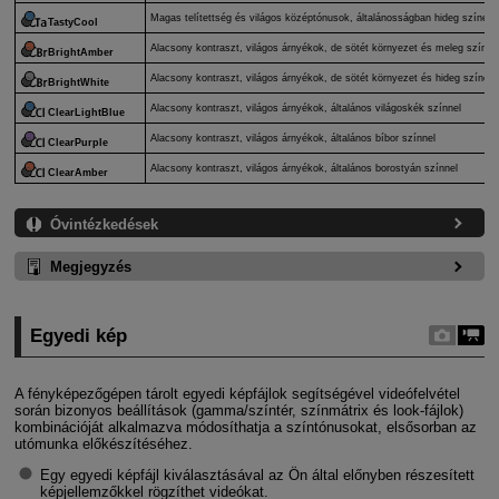
Magas telítettség és világos középtónusok, általánosságban hideg színekk
TastyCool
Alacsony kontraszt, világos árnyékok, de sötét környezet és meleg színek
BrightAmber
Alacsony kontraszt, világos árnyékok, de sötét környezet és hideg színek.
BrightWhite
Alacsony kontraszt, világos árnyékok, általános világoskék színnel
ClearLightBlue
Alacsony kontraszt, világos árnyékok, általános bíbor színnel
ClearPurple
Alacsony kontraszt, világos árnyékok, általános borostyán színnel
ClearAmber
Óvintézkedések
Megjegyzés
Egyedi kép
A fényképezőgépen tárolt egyedi képfájlok segítségével videófelvétel
során bizonyos beállítások (gamma/színtér, színmátrix és look-fájlok)
kombinációját alkalmazva módosíthatja a színtónusokat, elsősorban az
utómunka előkészítéséhez.
Egy egyedi képfájl kiválasztásával az Ön által előnyben részesített
képjellemzőkkel rögzíthet videókat.