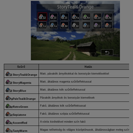
Szűrő
Hatás
Matt, pávakék árnyékokkal és borostyán kiemelésekkel
StoryTeal&Orange
Matt, általános magenta szűrőeffektussal
StoryMagenta
Matt, általános kék szűrőeffektussal
StoryBlue
Pávakék árnyékok és borostyán kiemelések
PaleTeal&Orange
Fakó, általános kék szűrőeffektussal
RetroGreen
Fakó, általános szépia szűrőeffektussal
Sepiatone
A vörös kivételével minden szín fakó
AccentRed
Magas telítettség és világos középtónusok, általánosságban meleg színek
TastyWarm