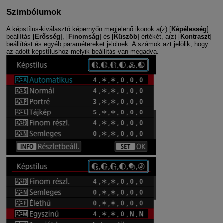
Szimbólumok
A képstílus-kiválasztó képernyőn megjelenő ikonok a(z) [
Képélesség
]
beállítás [
Erősség
], [
Finomság
] és [
Küszöb
] értékét, a(z) [
Kontraszt
]
beállítást és egyéb paramétereket jelölnek. A számok azt jelölik, hogy
az adott képstílushoz melyik beállítás van megadva.