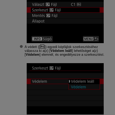
A védett ([
]) egyedi képfájlok szerkesztéséhez
válassza ki a(z) [
Védelem leáll
] lehetőséget a(z)
[
Védelem
] elemnél, és engedélyezze a szerkesztést.