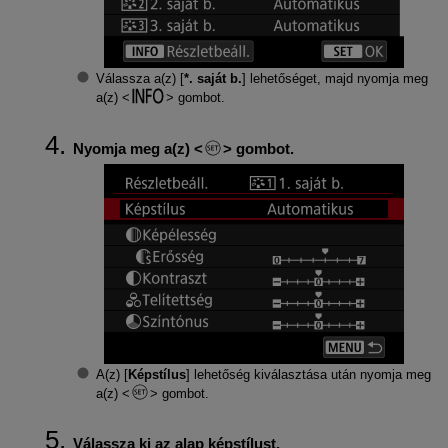
Válassza a(z) [
*. saját b.
] lehetőséget, majd nyomja meg
a(z)
gombot.
Nyomja meg a(z)
gombot.
A(z) [
Képstílus
] lehetőség kiválasztása után nyomja meg
a(z)
gombot.
Válassza ki az alap képstílust.