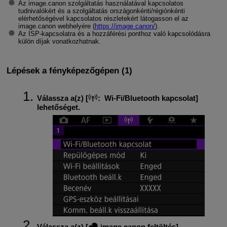
Az image.canon szolgáltatás használatával kapcsolatos
tudnivalókért és a szolgáltatás országonkénti/régiónkénti
elérhetőségével kapcsolatos részletekért látogasson el az
image.canon webhelyére (
https://image.canon/
).
Az ISP-kapcsolatra és a hozzáférési ponthoz való kapcsolódásra
külön díjak vonatkozhatnak.
Lépések a fényképezőgépen (1)
Válassza a(z) [
:
Wi-Fi/Bluetooth kapcsolat
]
lehetőséget.
Válassza a(z) [
image.canon feltöltés
]