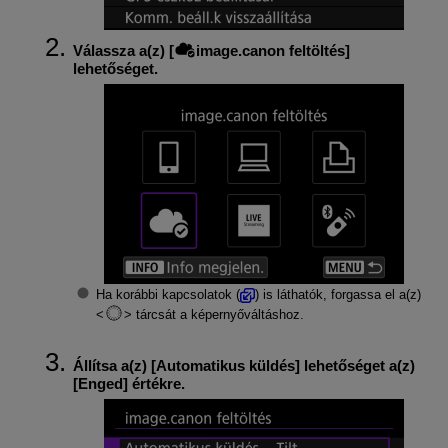
Válassza a(z) [
image.canon feltöltés
]
lehetőséget.
Ha korábbi kapcsolatok (
) is láthatók, forgassa el a(z)
tárcsát a képernyőváltáshoz.
Állítsa a(z) [
Automatikus küldés
] lehetőséget a(z)
[
Enged
] értékre.