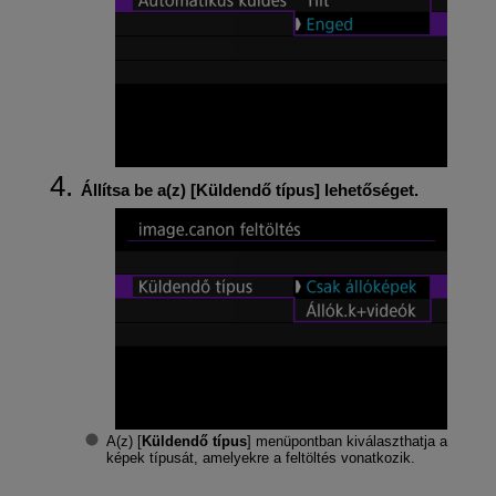
Állítsa be a(z) [
Küldendő típus
] lehetőséget.
A(z) [
Küldendő típus
] menüpontban kiválaszthatja a
képek típusát, amelyekre a feltöltés vonatkozik.