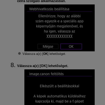
célra szolgáló alkalmazásban.
Válassza a(z) [
OK
] lehetőséget.
Válassza a(z) [
OK
] lehetőséget.