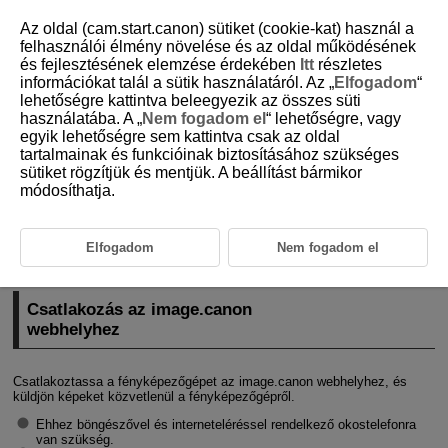
Az oldal (cam.start.canon) sütiket (cookie-kat) használ a
felhasználói élmény növelése és az oldal működésének
és fejlesztésének elemzése érdekében
Itt
részletes
információkat talál a sütik használatáról. Az „
Elfogadom
“
D180-177
lehetőségre kattintva beleegyezik az összes süti
használatába. A „
Nem fogadom el
“ lehetőségre, vagy
Képek küldése webszolgáltatásba
egyik lehetőségre sem kattintva csak az oldal
tartalmainak és funkcióinak biztosításához szükséges
sütiket rögzítjük és mentjük. A beállítást bármikor
Csatlakozás az image.canon webhelyhez
módosíthatja.
Automatikus képátvitel
Ez a fejezet azt ismerteti, hogy hogyan küldhet képeket az image.canon
Elfogadom
Nem fogadom el
szolgáltatásba.
Csatlakozás az image.canon
webhelyhez
Csatlakoztassa a fényképezőgépet az image.canon webhelyhez, és
küldjön képeket közvetlenül a fényképezőgépről.
Ehhez böngészővel és interneteléréssel rendelkező okostelefonra
van szükség.