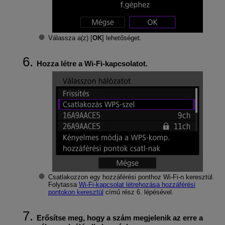
Válassza a(z) [
OK
] lehetőséget.
Hozza létre a
Wi-Fi
-kapcsolatot.
Csatlakozzon egy hozzáférési ponthoz
Wi-Fi
-n keresztül.
Folytassa
Wi-Fi
-kapcsolat létrehozása hozzáférési
pontokon keresztül
című rész 6. lépésével.
Erősítse meg, hogy a szám megjelenik az erre a