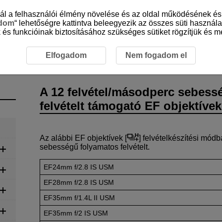
sznál a felhasználói élmény növelése és az oldal működésének 
adom
“ lehetőségre kattintva beleegyezik az összes süti használa
 és funkcióinak biztosításához szükséges sütiket rögzítjük és me
el/másodperc sebességű folyamatos felvételt támogató EF objek
Elfogadom
Nem fogadom el
A 12 felvétel/másodperc sebess
felvételt támogató EF objektívek
Az alábbi EF objektívek [
] felvételkészítési mód
sebességű folyamatos felvételt.
EF24mm f/2.8 IS USM
EF28mm f/2.8 IS USM
EF35mm f/1.4L II USM
EF35mm f/2 IS USM