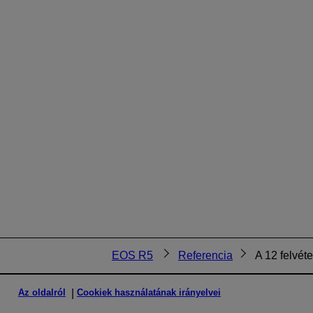
EOS R5
Referencia
A 12 felvét
Az oldalról
Cookiek használatának irányelvei