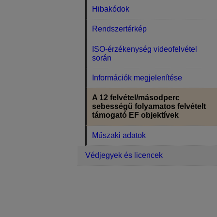
Hibakódok
Rendszertérkép
ISO-érzékenység videofelvétel
során
Információk megjelenítése
A 12 felvétel/másodperc
sebességű folyamatos felvételt
támogató EF objektívek
Műszaki adatok
Védjegyek és licencek