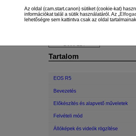
Az oldal (cam.start.canon) sütiket (cookie-kat) ha
információkat talál a sütik használatáról. Az „
Elfog
lehetőségre sem kattintva csak az oldal tartalmainak
EOS R5
Referencia
A 12 felvét
D090-214
Tartalom
EOS R5
Bevezetés
Előkészítés és alapvető műveletek
Felvételi mód
Állóképek és videók rögzítése