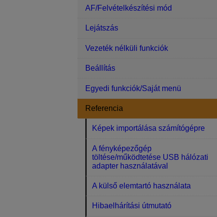
AF/Felvételkészítési mód
Lejátszás
Vezeték nélküli funkciók
Beállítás
Egyedi funkciók/Saját menü
Referencia
Képek importálása számítógépre
A fényképezőgép
töltése/működtetése USB hálózati
adapter használatával
A külső elemtartó használata
Hibaelhárítási útmutató