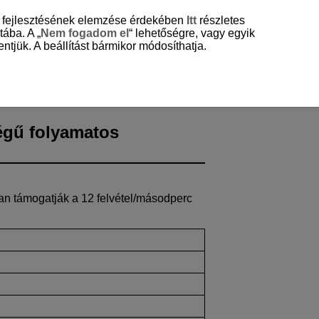
és fejlesztésének elemzése érdekében
Itt
részletes
tába. A „
Nem fogadom el
“ lehetőségre, vagy egyik
ntjük. A beállítást bármikor módosíthatja.
tívek
égű folyamatos
ban támogatják a 12 felvétel/másodperc