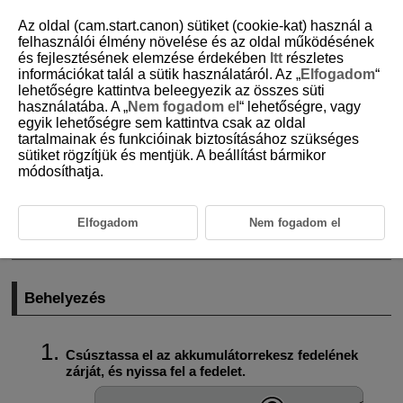
Az oldal (cam.start.canon) sütiket (cookie-kat) használ a
felhasználói élmény növelése és az oldal működésének
és fejlesztésének elemzése érdekében
Itt
részletes
információkat talál a sütik használatáról. Az „
Elfogadom
“
D090-014
lehetőségre kattintva beleegyezik az összes süti
használatába. A „
Nem fogadom el
“ lehetőségre, vagy
Az akkumulátor
egyik lehetőségre sem kattintva csak az oldal
behelyezése/eltávolítása
tartalmainak és funkcióinak biztosításához szükséges
sütiket rögzítjük és mentjük. A beállítást bármikor
módosíthatja.
Behelyezés
Eltávolítás
Elfogadom
Nem fogadom el
Helyezzen be egy teljesen feltöltött
LP-E6NH
(vagy
LP-E6P
/
LP-E6N
/
LP-E6
) akkumulátoregységet a fényképezőgépbe.
Behelyezés
Csúsztassa el az akkumulátorrekesz fedelének
zárját, és nyissa fel a fedelet.