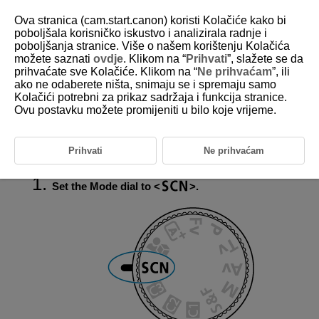
Ova stranica (cam.start.canon) koristi Kolačiće kako bi
poboljšala korisničko iskustvo i analizirala radnje i
poboljšanja stranice. Više o našem korištenju Kolačića
možete saznati
ovdje
. Klikom na “
Prihvati
”, slažete se da
D388-044
prihvaćate sve Kolačiće. Klikom na “
Ne prihvaćam
”, ili
ako ne odaberete ništa, snimaju se i spremaju samo
SCN: Special Scene
Kolačići potrebni za prikaz sadržaja i funkcija stranice.
Ovu postavku možete promijeniti u bilo koje vrijeme.
The camera automatically chooses suitable settings when you select a
shooting mode for your subject or scene.
*
stands for Special Scene.
Prihvati
Ne prihvaćam
Set the Mode dial to
.