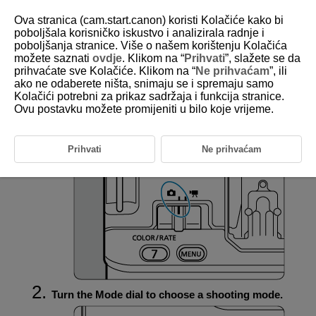
Ova stranica (cam.start.canon) koristi Kolačiće kako bi
poboljšala korisničko iskustvo i analizirala radnje i
poboljšanja stranice. Više o našem korištenju Kolačića
možete saznati
ovdje
. Klikom na “
Prihvati
”, slažete se da
D388-042
prihvaćate sve Kolačiće. Klikom na “
Ne prihvaćam
”, ili
ako ne odaberete ništa, snimaju se i spremaju samo
Setting the Shooting Mode
Kolačići potrebni za prikaz sadržaja i funkcija stranice.
Ovu postavku možete promijeniti u bilo koje vrijeme.
Set the still photo shooting/movie recording switch
to
.
Prihvati
Ne prihvaćam
Turn the Mode dial to choose a shooting mode.