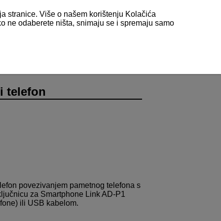
nja stranice. Više o našem korištenju Kolačića
 ako ne odaberete ništa, snimaju se i spremaju samo
 telefon
elefon povezivanjem pametnog telefona s
ključnicu za Smartphone Link
AD-P1
fone) ili USB kabelom.