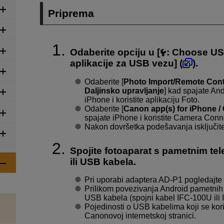
Priprema
Odaberite opciju u [
:
Choose US
aplikacije za USB vezu
] (
).
Odaberite [
Photo Import/Remote Control
Daljinsko upravljanje
] kad spajate And
iPhone i koristite aplikaciju Foto.
Odaberite [
Canon app(s) for iPhone /
spajate iPhone i koristite Camera Conn
Nakon dovršetka podešavanja isključite
Spojite fotoaparat s pametnim t
ili USB kabela.
Pri uporabi adaptera
AD-P1
pogledajte 
Prilikom povezivanja Android pametnih
USB kabela (spojni kabel
IFC-100U
ili
Pojedinosti o USB kabelima koji se kor
Canonovoj internetskoj stranici.