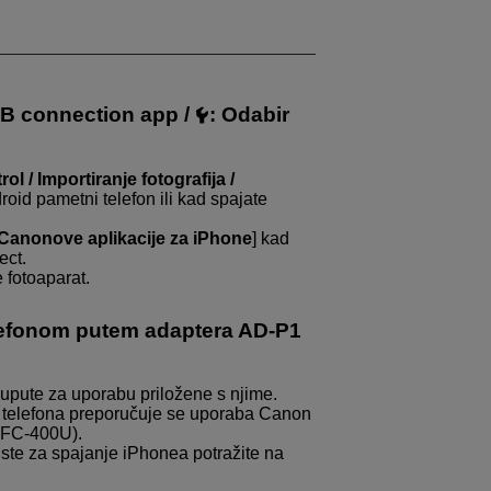
B connection app
/
:
Odabir
 / Importiranje fotografija /
roid pametni telefon ili kad spajate
 Canonove aplikacije za iPhone
] kad
ect.
 fotoaparat.
elefonom putem adaptera
AD-P1
upute za uporabu priložene s njime.
 telefona preporučuje se uporaba Canon
IFC-400U
).
iste za spajanje iPhonea potražite na