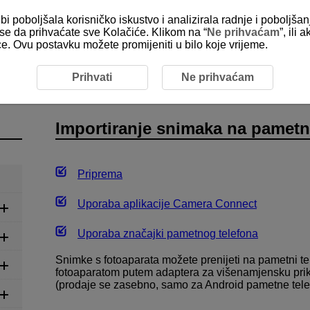
bi poboljšala korisničko iskustvo i analizirala radnje i poboljša
e se da prihvaćate sve Kolačiće. Klikom na “
Ne prihvaćam
”, ili
ice. Ovu postavku možete promijeniti u bilo koje vrijeme.
mportiranje snimaka na pametni telefon
Prihvati
Ne prihvaćam
Importiranje snimaka na pametni
Priprema
Uporaba aplikacije Camera Connect
Uporaba značajki pametnog telefona
Snimke s fotoaparata možete prenijeti na pametni t
fotoaparatom putem adaptera za višenamjensku pri
(prodaje se zasebno, samo za Android pametne tele