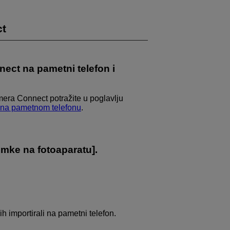
ct
nect na pametni telefon i
amera Connect potražite u poglavlju
t na pametnom telefonu
.
imke na fotoaparatu
].
h importirali na pametni telefon.