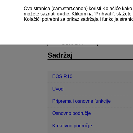
Ova stranica (cam.start.canon) koristi Kolačiće kako 
možete saznati
ovdje
. Klikom na “
Prihvati
”, slažet
Kolačići potrebni za prikaz sadržaja i funkcija stran
EOS R10
Dodatne informacije
I
D185-244
Sadržaj
EOS R10
Uvod
Priprema i osnovne funkcije
Osnovno područje
Kreativno područje