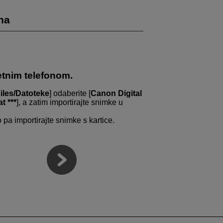
na
etnim telefonom.
iles/Datoteke
] odaberite [
Canon Digital
t ***
], a zatim importirajte snimke u
 pa importirajte snimke s kartice.