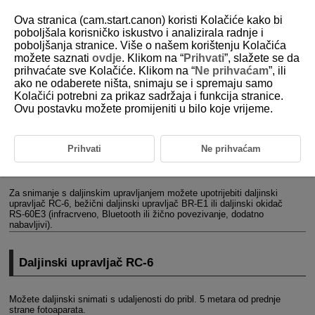
Ova stranica (cam.start.canon) koristi Kolačiće kako bi
poboljšala korisničko iskustvo i analizirala radnje i
poboljšanja stranice. Više o našem korištenju Kolačića
možete saznati
ovdje
. Klikom na “
Prihvati
”, slažete se da
D180-133
prihvaćate sve Kolačiće. Klikom na “
Ne prihvaćam
”, ili
ako ne odaberete ništa, snimaju se i spremaju samo
Snimanje s daljinskim upravljačem
Kolačići potrebni za prikaz sadržaja i funkcija stranice.
Ovu postavku možete promijeniti u bilo koje vrijeme.
Daljinski upravljač
RC-6
Bežični daljinski upravljač
BR-E1
Prihvati
Ne prihvaćam
Daljinski okidač
RS-60E3
Za snimanje s daljinskim upravljanjem možete upotrijebiti daljinski
upravljač
RC-6
, bežični daljinski upravljač
BR-E1
ili daljinski okidač
RS-60E3
(infracrveno, Bluetooth ili žično povezivanje, dodatno
nabavljivi).
Daljinski upravljač
RC-6
Možete daljinski snimati s udaljenosti do pribl. 5 metara od prednje
strane fotoaparata.