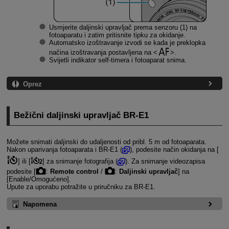
Usmjerite daljinski upravljač prema senzoru (1) na
fotoaparatu i zatim pritisnite tipku za okidanje.
Automatsko izoštravanje izvodi se kada je preklopka
načina izoštravanja postavljena na
.
Svijetli indikator self-timera i fotoaparat snima.
Oprez
Bežični daljinski upravljač
BR-E1
Možete snimati daljinski do udaljenosti od pribl. 5 m od fotoaparata.
Nakon uparivanja fotoaparata i
BR-E1
(
), podesite način okidanja na [
] ili [
] za snimanje fotografija (
). Za snimanje videozapisa
podesite [
:
Remote control
/
:
Daljinski upravljač
] na
[Enable/Omogućeno].
Upute za uporabu potražite u priručniku za
BR-E1
.
Napomena