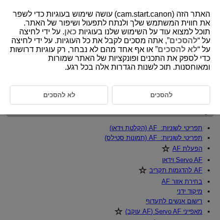
האתר הזה (cam.start.canon) עושה שימוש בעוגיות כדי לשפר
את חווית המשתמש שלך ולנתח לתפעול ושיפור של האתר.
תוכל למצוא עוד על השימוש שלנו בעוגיות
כאן
. על ידי לחיצה
על “
להסכים
”, אתה מסכים לקבל את כל העוגיות. על ידי לחיצה
D388-127
על “
לא להסכים
” או אף אחד מהם לא נבחר, רק עוגיות דרושות
כדי לספק את התכנים ופונקציות של האתר שמורות
AF/מצב תזוזה
ומאוחסנות. תוכ לשנות הגדרות אלה בכל רגע.
פרק זה מתאר כיצד לבצע AF ואת מצבי הצילום הממונע ומציג את הגדרות
התפריט בלשונית AF [
].
להסכים
לא להסכים
הערה
תפריטי לשוניות: AF (הקלטת וידאו)
תפריטי לשוניות: AF (תמונות סטילס)
הפעלת AF‏
Servo AF וידאו
AF להדגמות תקריב‏
בחירת אזור AF
מיקוד ידני
רישום אנשים לתעדוף
מאפייני Servo AF (AF עוקב)‏