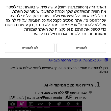
האתר הזה (cam.start.canon) עושה שימוש בעוגיות כדי לשפר
את חווית המשתמש שלך ולנתח לתפעול ושיפור של האתר.
תוכל למצוא עוד על השימוש שלנו בעוגיות
כאן
. על ידי לחיצה
על “
להסכים
”, אתה מסכים לקבל את כל העוגיות. על ידי לחיצה
D388-130
על “
לא להסכים
” או אף אחד מהם לא נבחר, רק עוגיות דרושות
כדי לספק את התכנים ופונקציות של האתר שמורות
הפעלת AF
ומאוחסנות. תוכ לשנות הגדרות אלה בכל רגע.
One-Shot AF (AF לצילום יחיד) עבור נושאים דוממים
להסכים
לא להסכים
Servo AF עבור צילום נושאים שנמצאים בתנועה
AF באמצעות AI עבור החלפת מצב AF
ניתן לבחור את מאפייני הפעלת ה-AF כך שיתאימו לתנאי הצילום או לנושא
הצילום.
הגדירו את מצב המיקוד ל-AF.
עבור עדשות RF ללא מתג מצב מיקוד
הגדירו את [
:
Focus mode/מצב מיקוד
] למצב [
AF
].