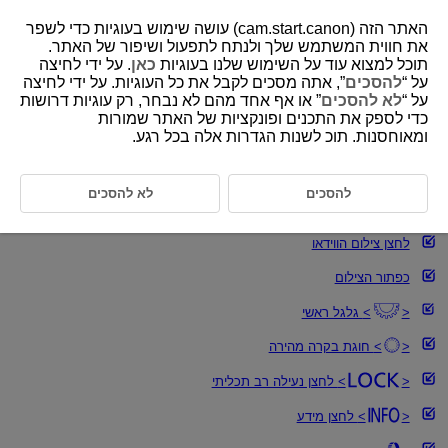
האתר הזה (cam.start.canon) עושה שימוש בעוגיות כדי לשפר
את חווית המשתמש שלך ולנתח לתפעול ושיפור של האתר.
תוכל למצוא עוד על השימוש שלנו בעוגיות
כאן
. על ידי לחיצה
על “
להסכים
”, אתה מסכים לקבל את כל העוגיות. על ידי לחיצה
D375-022
על “
לא להסכים
” או אף אחד מהם לא נבחר, רק עוגיות דרושות
כדי לספק את התכנים ופונקציות של האתר שמורות
פעולות בסיסיות
ומאוחסנות. תוכ לשנות הגדרות אלה בכל רגע.
החזקת המצלמה
להסכים
לא להסכים
ידית הזום
לחצן צילום הווידאו
כפתור הצילום
גלגל ראשי
חוגת בקרה מהירה
לחצן נעילה רב תכליתי
לחצן מידע