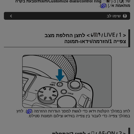
של [
] ב-[
:
Customize dials/control ring/חוגות/טבעת בקרה
מותאמת אי.
] (
).
שימו לב
/
/
לחצן החלפת מצב
צפייה 1/הזרמה/וידאו-תמונה
לחץ במהלך הקלטת וידאו כדי לגשת למסך הגדרות ההזרמה (
). לחץ
במהלך צפייה כדי לעבור בין צפייה בווידאו וצילום תמונות סטילס.