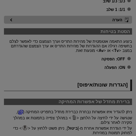
1/3:
1/3 שלב
1/1:
1 שלב
הערה
הסטת בטיחות
ביצוע התאמה אוטומטית של מהירות התריס וערך הצמצם כדי לאפשר לצלם
בחשיפה רגילה אם ההגדרות של מהירות התריס או ערך הצמצם שהגדרתם
במצב
Tv
או
Av
מונעות זאת.
OFF:
הפסקה
ON:
הפעלה
[
הגדרות שונות
/
איפוס
]
ברירת מחדל של אפשרות המחיקה
ניתן להגדיר איזו אפשרות נבחרת כברירת מחדל בתפריט המחיקה (
),
שנגישה על ידי לחיצה על הלחצן
במהלך צפייה בתמונות או במהלך
סקירה לאחר צילום.
על ידי הגדרת אפשרות אחרת מ-[
ביטול
], ניתן פשוט ללחוץ על
כדי
למחוק תמונות במהירות.