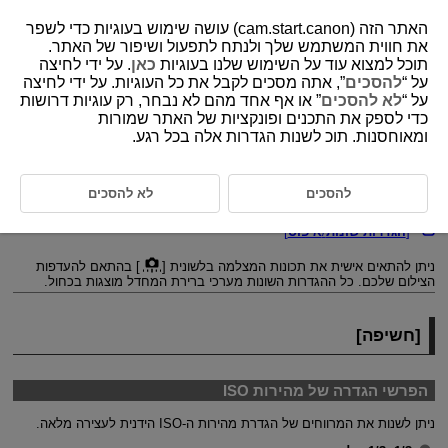
האתר הזה (cam.start.canon) עושה שימוש בעוגיות כדי לשפר
את חווית המשתמש שלך ולנתח לתפעול ושיפור של האתר.
תוכל למצוא עוד על השימוש שלנו בעוגיות
כאן
. על ידי לחיצה
על “
להסכים
”, אתה מסכים לקבל את כל העוגיות. על ידי לחיצה
D292-196
על “
לא להסכים
” או אף אחד מהם לא נבחר, רק עוגיות דרושות
כדי לספק את התכנים ופונקציות של האתר שמורות
פריטי הגדרת פונקציה מותאמת
ומאוחסנות. תוכ לשנות הגדרות אלה בכל רגע.
אישית
להסכים
לא להסכים
[
חשיפה
]
[
הגדרות שונות
/
איפוס
]
ניתן להתאים אישית את תכונות המצלמה בלשונית [
] בהתאם להעדפות
הצילום שלכם. כל ההגדרות השונות מערכי ברירת המחדל מוצגות בכחול.
[
חשיפה
]
הפרשי הגדרה של מהירות ISO
ניתן לשנות את המרווחים של הגדרת מהירות ה-ISO הידנית לעצירה מלאה.