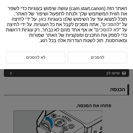
האתר הזה (cam.start.canon) עושה שימוש בעוגיות כדי לשפר
את חווית המשתמש שלך ולנתח לתפעול ושיפור של האתר.
תוכל למצוא עוד על השימוש שלנו בעוגיות
כאן
. על ידי לחיצה
על “
להסכים
”, אתה מסכים לקבל את כל העוגיות. על ידי לחיצה
D250-014
על “
לא להסכים
” או אף אחד מהם לא נבחר, רק עוגיות דרושות
כדי לספק את התכנים ופונקציות של האתר שמורות
הכנסה/הסרה של כרטיסים
ומאוחסנות. תוכ לשנות הגדרות אלה בכל רגע.
הכנסה
להסכים
לא להסכים
הסרה
שימו לב
הכנסה
פתחו את המכסה.