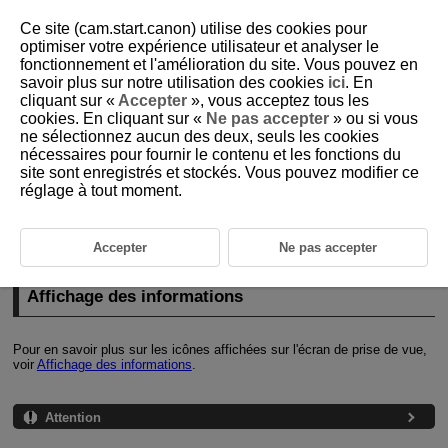
Ce site (cam.start.canon) utilise des cookies pour
optimiser votre expérience utilisateur et analyser le
fonctionnement et l'amélioration du site. Vous pouvez en
savoir plus sur notre utilisation des cookies
ici
. En
D292-093
cliquant sur «
Accepter
», vous acceptez tous les
cookies. En cliquant sur «
Ne pas accepter
» ou si vous
Prise de vue générale
ne sélectionnez aucun des deux, seuls les cookies
nécessaires pour fournir le contenu et les fonctions du
site sont enregistrés et stockés. Vous pouvez modifier ce
Affichage des informations
réglage à tout moment.
Précautions générales relatives à l'enregistrement vidéo
Précautions générales relatives à la prise de photos
Accepter
Ne pas accepter
Affichage des informations
Pour en savoir plus sur les icônes affichées sur l'écran de prise de vue,
voir
Affichage des informations
.
Attention