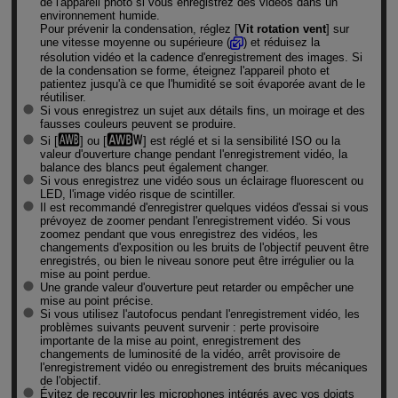
de l'appareil photo si vous enregistrez des vidéos dans un
environnement humide.
Pour prévenir la condensation, réglez [
Vit rotation vent
] sur
une vitesse moyenne ou supérieure (
) et réduisez la
résolution vidéo et la cadence d'enregistrement des images. Si
de la condensation se forme, éteignez l'appareil photo et
patientez jusqu'à ce que l'humidité se soit évaporée avant de le
réutiliser.
Si vous enregistrez un sujet aux détails fins, un moirage et des
fausses couleurs peuvent se produire.
Si [
] ou [
] est réglé et si la sensibilité ISO ou la
valeur d'ouverture change pendant l'enregistrement vidéo, la
balance des blancs peut également changer.
Si vous enregistrez une vidéo sous un éclairage fluorescent ou
LED, l'image vidéo risque de scintiller.
Il est recommandé d'enregistrer quelques vidéos d'essai si vous
prévoyez de zoomer pendant l'enregistrement vidéo. Si vous
zoomez pendant que vous enregistrez des vidéos, les
changements d'exposition ou les bruits de l'objectif peuvent être
enregistrés, ou bien le niveau sonore peut être irrégulier ou la
mise au point perdue.
Une grande valeur d'ouverture peut retarder ou empêcher une
mise au point précise.
Si vous utilisez l'autofocus pendant l'enregistrement vidéo, les
problèmes suivants peuvent survenir : perte provisoire
importante de la mise au point, enregistrement des
changements de luminosité de la vidéo, arrêt provisoire de
l'enregistrement vidéo ou enregistrement des bruits mécaniques
de l'objectif.
Évitez de recouvrir les microphones intégrés avec vos doigts