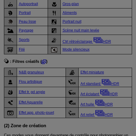
Autoportrait
Gros-plan
Portrait
Aliments
Peau lisse
Portrait nuit
Paysage
Scène nuit main levée
Sports
Ctrl rétroéclairage
HDR
Filé
Mode silencieux
:
Filtres créatifs
(
)
N&B granuleux
Effet miniature
Flou artistique
Art standard
HDR
Effet tr. gd angle
Art éclatant
HDR
Effet Aquarelle
Art huile
HDR
Effet app. photo-jouet
Art relief
HDR
(2) Zone de création
Ces modes vous donnent davantage de contrôle pour photographier un