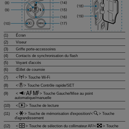
(1)
Écran
(2)
Viseur
(3)
Griffe porte-accessoires
(4)
Contacts de synchronisation du flash
(5)
Voyant d'accès
(6)
Œillet de courroie
(7)
Touche Wi-Fi
(8)
Touche Contrôle rapide/SET
(9)
/
Touche Gauche/Mise au point
automatique/manuelle
(10)
Touche de lecture
(11)
Touche de mémorisation d'exposition/
Touche
d'agrandissement
(12)
Touche de sélection du collimateur AF/
Touche