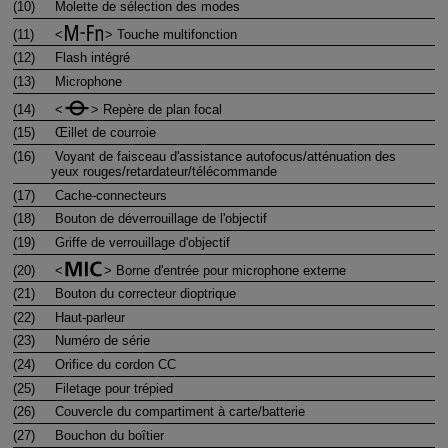
(10)
Molette de sélection des modes
(11)
Touche multifonction
(12)
Flash intégré
(13)
Microphone
(14)
Repère de plan focal
(15)
Œillet de courroie
(16)
Voyant de faisceau d'assistance autofocus/atténuation des
yeux rouges/retardateur/télécommande
(17)
Cache-connecteurs
(18)
Bouton de déverrouillage de l'objectif
(19)
Griffe de verrouillage d'objectif
(20)
Borne d'entrée pour microphone externe
(21)
Bouton du correcteur dioptrique
(22)
Haut-parleur
(23)
Numéro de série
(24)
Orifice du cordon CC
(25)
Filetage pour trépied
(26)
Couvercle du compartiment à carte/batterie
(27)
Bouchon du boîtier