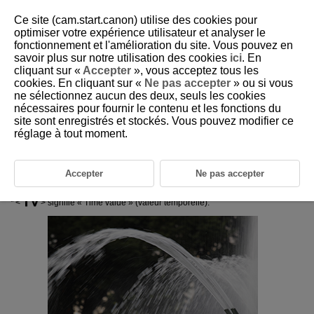
Ce site (cam.start.canon) utilise des cookies pour
optimiser votre expérience utilisateur et analyser le
fonctionnement et l'amélioration du site. Vous pouvez en
savoir plus sur notre utilisation des cookies
ici
. En
D102-043
cliquant sur «
Accepter
», vous acceptez tous les
cookies. En cliquant sur «
Ne pas accepter
» ou si vous
Mode d'exposition automatique
ne sélectionnez aucun des deux, seuls les cookies
avec priorité à l'obturation (Tv)
nécessaires pour fournir le contenu et les fonctions du
site sont enregistrés et stockés. Vous pouvez modifier ce
réglage à tout moment.
Dans ce mode, vous réglez la vitesse d'obturation et l'appareil photo
détermine automatiquement la valeur d'ouverture en vue d'obtenir
l'exposition standard adaptée à la luminosité du sujet. Une vitesse
d'obturation plus rapide permet de figer l'action d'un sujet en mouvement.
Accepter
Ne pas accepter
Alors qu'une vitesse d'obturation plus lente permet de créer un effet de
flou donnant une impression de mouvement.
signifie « Time value » (valeur temporelle).