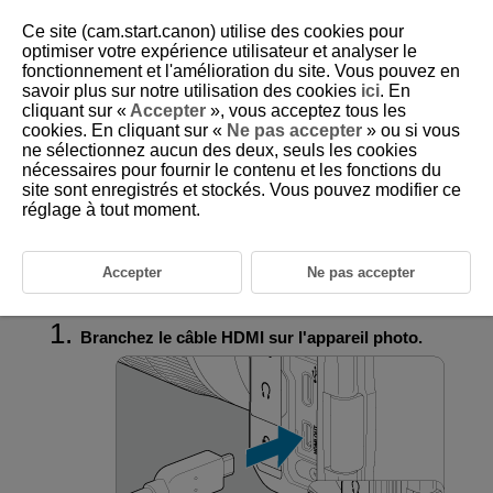
Ce site (cam.start.canon) utilise des cookies pour
optimiser votre expérience utilisateur et analyser le
fonctionnement et l'amélioration du site. Vous pouvez en
savoir plus sur notre utilisation des cookies
ici
. En
D095-115
cliquant sur «
Accepter
», vous acceptez tous les
cookies. En cliquant sur «
Ne pas accepter
» ou si vous
Visionnage sur un téléviseur
ne sélectionnez aucun des deux, seuls les cookies
nécessaires pour fournir le contenu et les fonctions du
site sont enregistrés et stockés. Vous pouvez modifier ce
En raccordant l'appareil photo à un téléviseur avec un câble HDMI en
vente dans le commerce, vous pouvez lire les vidéos et les photos
réglage à tout moment.
capturées sur le téléviseur.
Si l'image n'apparaît pas sur l'écran du téléviseur, vérifiez si [
:
Système vidéo
] est bien réglé sur [
Pour NTSC
] ou [
Pour PAL
]
(selon
Accepter
Ne pas accepter
le système vidéo de votre téléviseur).
Branchez le câble HDMI sur l'appareil photo.