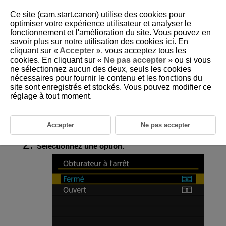
Ce site (cam.start.canon) utilise des cookies pour
optimiser votre expérience utilisateur et analyser le
fonctionnement et l'amélioration du site. Vous pouvez en
savoir plus sur notre utilisation des cookies
ici
. En
D090-193
cliquant sur «
Accepter
», vous acceptez tous les
cookies. En cliquant sur «
Ne pas accepter
» ou si vous
Obturateur à l'arrêt
ne sélectionnez aucun des deux, seuls les cookies
nécessaires pour fournir le contenu et les fonctions du
site sont enregistrés et stockés. Vous pouvez modifier ce
Vous pouvez choisir de laisser l'obturateur ouvert ou de le fermer lorsque
le commutateur d'alimentation de l'appareil photo est placé sur
réglage à tout moment.
.
Accepter
Ne pas accepter
Sélectionnez [
:
Obturateur à l'arrêt
] (
).
Sélectionnez une option.