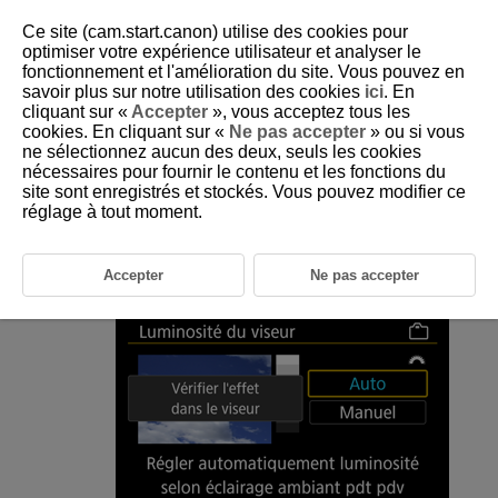
Ce site (cam.start.canon) utilise des cookies pour
optimiser votre expérience utilisateur et analyser le
fonctionnement et l'amélioration du site. Vous pouvez en
savoir plus sur notre utilisation des cookies
ici
. En
D090-186
cliquant sur «
Accepter
», vous acceptez tous les
cookies. En cliquant sur «
Ne pas accepter
» ou si vous
Luminosité du viseur
ne sélectionnez aucun des deux, seuls les cookies
nécessaires pour fournir le contenu et les fonctions du
site sont enregistrés et stockés. Vous pouvez modifier ce
Sélectionnez [
:
Luminosité du viseur
] (
).
réglage à tout moment.
Tournez la molette
et sélectionnez [
Auto
] ou
[
Manuel
].
Accepter
Ne pas accepter
Auto