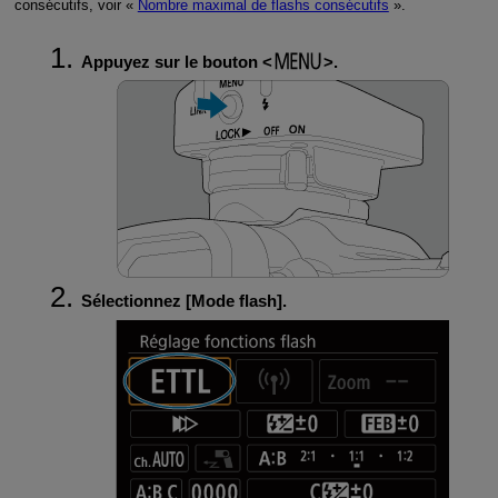
consécutifs, voir «
Nombre maximal de flashs consécutifs
».
Appuyez sur le bouton
.
Sélectionnez [
Mode flash
].