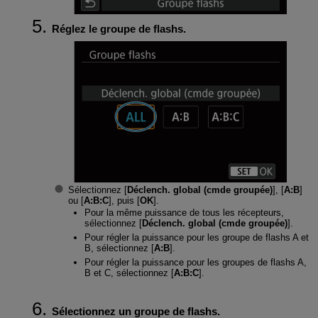
Réglez le groupe de flashs.
Sélectionnez [
Déclench. global (cmde groupée)
], [
A:B
]
ou [
A:B:C
], puis [
OK
].
Pour la même puissance de tous les récepteurs,
sélectionnez [
Déclench. global (cmde groupée)
].
Pour régler la puissance pour les groupe de flashs A et
B, sélectionnez [
A:B
].
Pour régler la puissance pour les groupes de flashs A,
B et C, sélectionnez [
A:B:C
].
Sélectionnez un groupe de flashs.