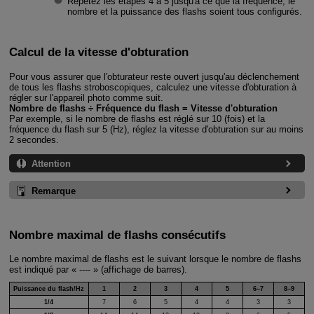
Répétez les étapes 4 à 5 jusqu'à ce que la fréquence, le
nombre et la puissance des flashs soient tous configurés.
Calcul de la vitesse d'obturation
Pour vous assurer que l'obturateur reste ouvert jusqu'au déclenchement
de tous les flashs stroboscopiques, calculez une vitesse d'obturation à
régler sur l'appareil photo comme suit.
Nombre de flashs ÷ Fréquence du flash = Vitesse d'obturation
Par exemple, si le nombre de flashs est réglé sur 10 (fois) et la
fréquence du flash sur 5 (Hz), réglez la vitesse d'obturation sur au moins
2 secondes.
Attention
Remarque
Nombre maximal de flashs consécutifs
Le nombre maximal de flashs est le suivant lorsque le nombre de flashs
est indiqué par « ---- » (affichage de barres).
Puissance du flash/Hz
1
2
3
4
5
6–7
8–9
1/4
7
6
5
4
4
3
3