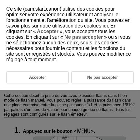
Ce site (cam.start.canon) utilise des cookies pour
optimiser votre expérience utilisateur et analyser le
fonctionnement et l'amélioration du site. Vous pouvez en
savoir plus sur notre utilisation des cookies
ici
. En
D151-018
cliquant sur «
Accepter
», vous acceptez tous les
cookies. En cliquant sur «
Ne pas accepter
» ou si vous
M : Photographie avec plusieurs
ne sélectionnez aucun des deux, seuls les cookies
flashs sans fil et puissance du
nécessaires pour fournir le contenu et les fonctions du
flash manuel
site sont enregistrés et stockés. Vous pouvez modifier ce
réglage à tout moment.
Réglage de la puissance du flash manuel avec la fonction Mémoire
FE
Accepter
Ne pas accepter
MULTI : Flash stroboscopique
Cette section décrit la prise de vue avec plusieurs flashs sans fil en
mode de flash manuel. Vous pouvez régler la puissance du flash dans
une plage comprise entre la pleine puissance 1/1 et la puissance 1/8192
par paliers d'un tiers de valeur pour chaque groupe de flashs. Tous les
réglages sont configurés sur le flash émetteur.
Appuyez sur le bouton
.