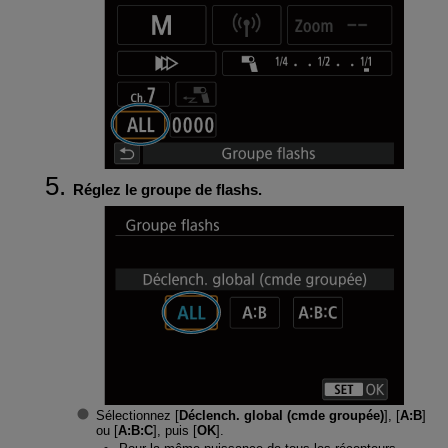
Réglez le groupe de flashs.
Sélectionnez [
Déclench. global (cmde groupée)
], [
A:B
]
ou [
A:B:C
], puis [
OK
].