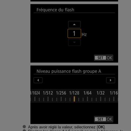
Après avoir réglé la valeur, sélectionnez [
OK
].