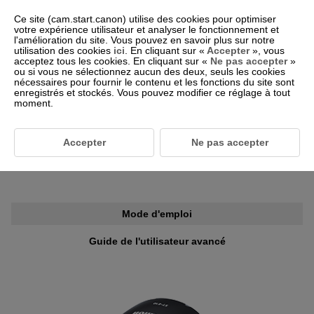
Ce site (cam.start.canon) utilise des cookies pour optimiser
votre expérience utilisateur et analyser le fonctionnement et
l'amélioration du site. Vous pouvez en savoir plus sur notre
utilisation des cookies
ici
. En cliquant sur «
Accepter
», vous
-- Sélectionner une région/un pays --
Français
acceptez tous les cookies. En cliquant sur «
Ne pas accepter
»
ou si vous ne sélectionnez aucun des deux, seuls les cookies
nécessaires pour fournir le contenu et les fonctions du site sont
enregistrés et stockés. Vous pouvez modifier ce réglage à tout
moment.
Pour les clients utilisant l’
Transmetteur Speedlite ST-E10
Accepter
Ne pas accepter
Informations sur le mode d’emploi
Mode d'emploi
Guide de l'utilisateur avancé