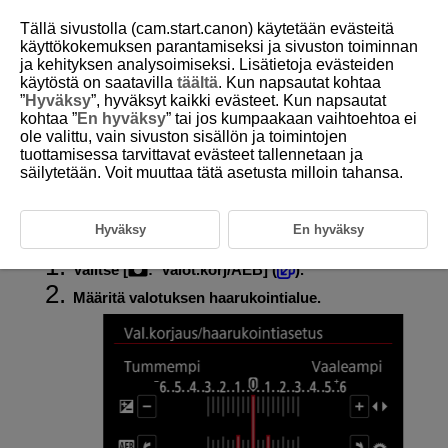
Tällä sivustolla (cam.start.canon) käytetään evästeitä
käyttökokemuksen parantamiseksi ja sivuston toiminnan
ja kehityksen analysoimiseksi. Lisätietoja evästeiden
käytöstä on saatavilla
täältä
. Kun napsautat kohtaa
D388-070
”
Hyväksy
”, hyväksyt kaikki evästeet. Kun napsautat
kohtaa ”
En hyväksy
” tai jos kumpaakaan vaihtoehtoa ei
Valotushaarukointi (AEB)
ole valittu, vain sivuston sisällön ja toimintojen
tuottamisessa tarvittavat evästeet tallennetaan ja
säilytetään. Voit muuttaa tätä asetusta milloin tahansa.
Valotuksen haarukoinnissa otetaan kolme peräkkäistä kuvaa eri
valotuksilla säätämällä automaattisesti valotusaikaa, aukkoarvoa ja ISO-
herkkyyttä.
AEB tarkoittaa Auto Exposure Bracketing (valotushaarukointi).
Hyväksy
En hyväksy
Valitse [
:
Valot.korj/AEB
] (
).
Määritä valotuksen haarukointialue.