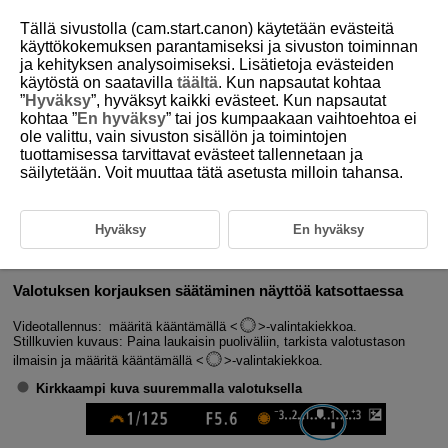
Tällä sivustolla (cam.start.canon) käytetään evästeitä
käyttökokemuksen parantamiseksi ja sivuston toiminnan
ja kehityksen analysoimiseksi. Lisätietoja evästeiden
käytöstä on saatavilla
täältä
. Kun napsautat kohtaa
D388-069
”
Hyväksy
”, hyväksyt kaikki evästeet. Kun napsautat
kohtaa ”
En hyväksy
” tai jos kumpaakaan vaihtoehtoa ei
Valotuksen korjaus
ole valittu, vain sivuston sisällön ja toimintojen
tuottamisessa tarvittavat evästeet tallennetaan ja
säilytetään. Voit muuttaa tätä asetusta milloin tahansa.
Voit asettaa valotuksen korjauksen positiiviseksi tai negatiiviseksi, kun
haluat vaalentaa tai tummentaa kuvia suhteessa kameran määrittämään
normaaliin valotukseen.
Valotuksen korjausta voi käyttää näissä kuvaustiloissa.
Hyväksy
En hyväksy
Videotallennus: [
] [
] [
] [
] [
] [
] [
] [
]
Stillkuvien kuvaus:
Fv
P
Tv
Av
M
Valotuksen korjauksen säätäminen näyttöä katsottaessa
Videotallennus: määritä kääntämällä
-valintakiekkoa.
Stillkuvien kuvaus: Paina laukaisin puoliväliin, tarkista valotustason
ilmaisin ja määritä kääntämällä
-valintakiekkoa.
Kirkkaampi kuva suuremmalla valotuksella