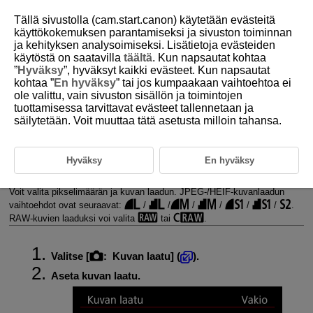
Tällä sivustolla (cam.start.canon) käytetään evästeitä
käyttökokemuksen parantamiseksi ja sivuston toiminnan
ja kehityksen analysoimiseksi. Lisätietoja evästeiden
käytöstä on saatavilla
täältä
. Kun napsautat kohtaa
D388-062
”
Hyväksy
”, hyväksyt kaikki evästeet. Kun napsautat
kohtaa ”
En hyväksy
” tai jos kumpaakaan vaihtoehtoa ei
Stillkuvien kuvanlaatu
ole valittu, vain sivuston sisällön ja toimintojen
tuottamisessa tarvittavat evästeet tallennetaan ja
säilytetään. Voit muuttaa tätä asetusta milloin tahansa.
RAW-kuvat
Kuvan laadun asetusten ohje
Hyväksy
En hyväksy
Jatkuvan kuvauksen maksimijakso
Voit valita pikselimäärän ja kuvan laadun. JPEG-/HEIF-kuvanlaadun
vaihtoehdot ovat seuraavat:
/
/
/
/
/
/
.
RAW-kuvien laaduksi voi valita
tai
.
Valitse [
:
Kuvan laatu
] (
).
Aseta kuvan laatu.