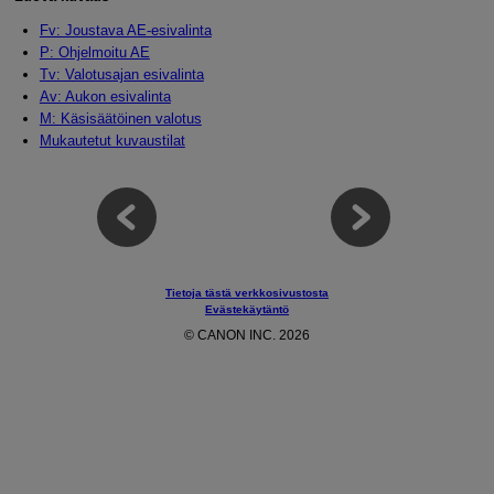
Fv: Joustava AE-esivalinta
P: Ohjelmoitu AE
Tv: Valotusajan esivalinta
Av: Aukon esivalinta
M: Käsisäätöinen valotus
Mukautetut kuvaustilat
Tietoja tästä verkkosivustosta
Evästekäytäntö
© CANON INC. 2026