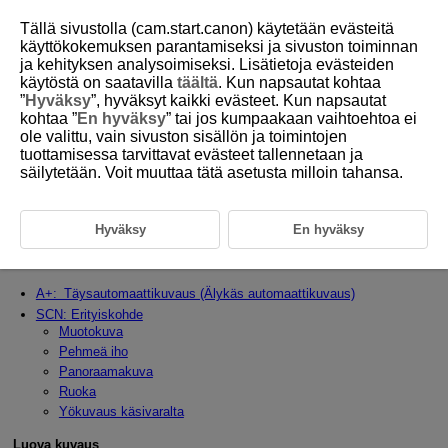
Tällä sivustolla (cam.start.canon) käytetään evästeitä
käyttökokemuksen parantamiseksi ja sivuston toiminnan
ja kehityksen analysoimiseksi. Lisätietoja evästeiden
käytöstä on saatavilla
täältä
. Kun napsautat kohtaa
D388-041
”
Hyväksy
”, hyväksyt kaikki evästeet. Kun napsautat
kohtaa ”
En hyväksy
” tai jos kumpaakaan vaihtoehtoa ei
Stillkuvien kuvaustila
ole valittu, vain sivuston sisällön ja toimintojen
tuottamisessa tarvittavat evästeet tallennetaan ja
säilytetään. Voit muuttaa tätä asetusta milloin tahansa.
Tässä luvussa kuvaillaan stillkuvien kuvaaminen.
Peruskuvaustiloissa erilaisia toimintoja asetetaan automaattisesti. Tämä
mahdollistaa täysautomaattikuvauksen.
Hyväksy
En hyväksy
Kuvaustilan asettaminen
Peruskuvaus
A+: Täysautomaattikuvaus (Älykäs automaattikuvaus)
SCN: Erityiskohde
Muotokuva
Pehmeä iho
Panoraamakuva
Ruoka
Yökuvaus käsivaralta
Luova kuvaus