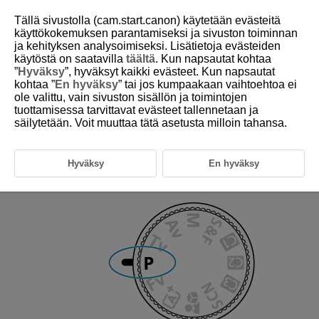
Tällä sivustolla (cam.start.canon) käytetään evästeitä
käyttökokemuksen parantamiseksi ja sivuston toiminnan
ja kehityksen analysoimiseksi. Lisätietoja evästeiden
käytöstä on saatavilla
täältä
. Kun napsautat kohtaa
D388-051
”
Hyväksy
”, hyväksyt kaikki evästeet. Kun napsautat
kohtaa ”
En hyväksy
” tai jos kumpaakaan vaihtoehtoa ei
P: Ohjelmoitu AE
ole valittu, vain sivuston sisällön ja toimintojen
tuottamisessa tarvittavat evästeet tallennetaan ja
säilytetään. Voit muuttaa tätä asetusta milloin tahansa.
Kamera säätää valotusajan ja aukkoarvon kuvattavan kohteen kirkkautta
vastaavaksi automaattisesti.
P
tarkoittaa Program (ohjelma).
Hyväksy
En hyväksy
Käännä tilan valintakiekko asentoon
P
.