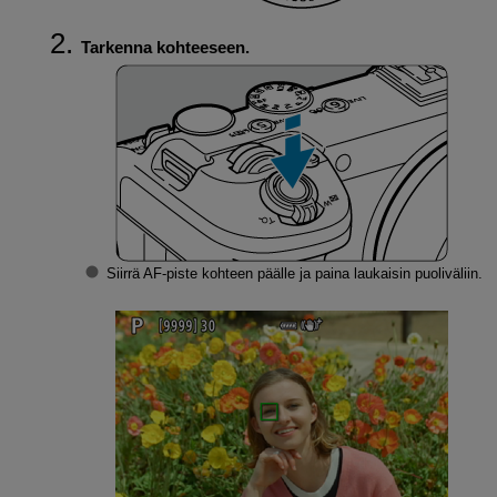
Tarkenna kohteeseen.
Siirrä AF-piste kohteen päälle ja paina laukaisin puoliväliin.