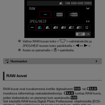
Valitse RAW-kuvan koko
-valintakiekolla ja
JPEG/HEIF-kuvien koko painikkeilla
.
Aseta se painamalla
-painiketta.
Huomautus
RAW-kuvat
RAW-kuvat ovat kuvakennosta kortille digitaalisesti
- tai
-
muodossa tallennettuja raakadatatiedostoja.
tuottaa RAW-kuvia,
joiden tiedostokoko on pienempi kuin asetuksella
.
Voit käsitellä RAW-kuvia Digital Photo Professional ‑ohjelmistolla (EOS-
ohjelma). Voit säätää kuvia eri tavoin sen mukaan, mihin niitä on