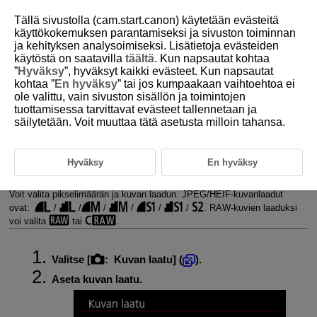
Tällä sivustolla (cam.start.canon) käytetään evästeitä
käyttökokemuksen parantamiseksi ja sivuston toiminnan
ja kehityksen analysoimiseksi. Lisätietoja evästeiden
käytöstä on saatavilla
täältä
. Kun napsautat kohtaa
D375-059
”
Hyväksy
”, hyväksyt kaikki evästeet. Kun napsautat
kohtaa ”
En hyväksy
” tai jos kumpaakaan vaihtoehtoa ei
Stillkuvien kuvanlaatu
ole valittu, vain sivuston sisällön ja toimintojen
tuottamisessa tarvittavat evästeet tallennetaan ja
säilytetään. Voit muuttaa tätä asetusta milloin tahansa.
RAW-kuvat
Kuvan laadun asetusten ohje
Hyväksy
En hyväksy
Jatkuvan kuvauksen maksimijakso
Voit valita pikselimäärän ja kuvan laadun. JPEG/HEIF-kuvanlaadut
ovat:
/
/
/
/
/
/
. RAW-kuvien laaduksi
voi valita
tai
.
Valitse [
:
Kuvan laatu
] (
).
Aseta kuvan laatu.