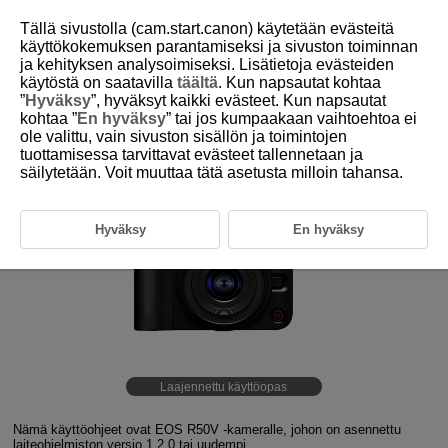
Tällä sivustolla (cam.start.canon) käytetään evästeitä
käyttökokemuksen parantamiseksi ja sivuston toiminnan
ja kehityksen analysoimiseksi. Lisätietoja evästeiden
käytöstä on saatavilla
täältä
. Kun napsautat kohtaa
D375-001
”
Hyväksy
”, hyväksyt kaikki evästeet. Kun napsautat
kohtaa ”
En hyväksy
” tai jos kumpaakaan vaihtoehtoa ei
ole valittu, vain sivuston sisällön ja toimintojen
tuottamisessa tarvittavat evästeet tallennetaan ja
säilytetään. Voit muuttaa tätä asetusta milloin tahansa.
Hyväksy
En hyväksy
Laajennettu käyttöopas
Nämä käyttöohjeet ovat EOS R50V -kameralle, johon on asennettu
laiteohjelmiston versio 1.2.0 tai uudempi.