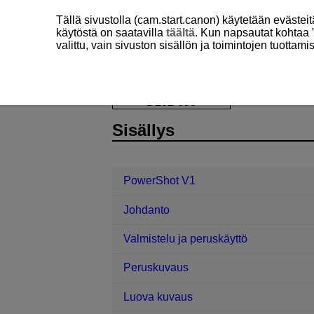
Tällä sivustolla (cam.start.canon) käytetään eväste
käytöstä on saatavilla
täältä
. Kun napsautat kohtaa 
valittu, vain sivuston sisällön ja toimintojen tuottam
PowerShot V1
Automaattitarkennus
D292-099
Sisällys
PowerShot V1
Johdanto
Valmistelu ja peruskäyttö
Peruskuvaus
Luova kuvaus