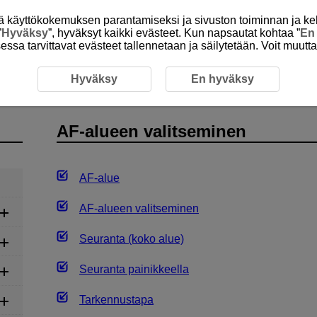
itä käyttökokemuksen parantamiseksi ja sivuston toiminnan ja ke
”
Hyväksy
”, hyväksyt kaikki evästeet. Kun napsautat kohtaa ”
En
isessa tarvittavat evästeet tallennetaan ja säilytetään. Voit muutt
/kuvaus
AF-alueen valitseminen
Hyväksy
En hyväksy
AF-alueen valitseminen
AF-alue
AF-alueen valitseminen
Seuranta (koko alue)
Seuranta painikkeella
Tarkennustapa