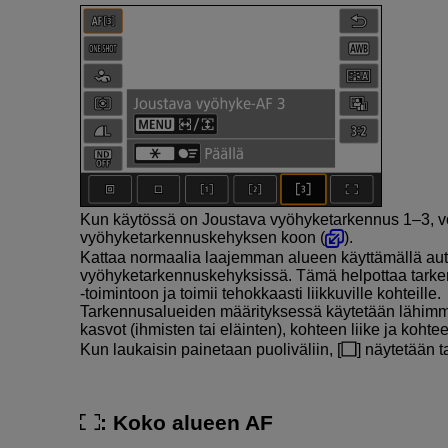
Kun käytössä on Joustava vyöhyketarkennus 1–3, vo
vyöhyketarkennuskehyksen koon (
).
Kattaa normaalia laajemman alueen käyttämällä aut
vyöhyketarkennuskehyksissä. Tämä helpottaa tarken
‑toimintoon ja toimii tehokkaasti liikkuville kohteille.
Tarkennusalueiden määrityksessä käytetään lähimmän
kasvot (ihmisten tai eläinten), kohteen liike ja kohte
Kun laukaisin painetaan puoliväliin, [
] näytetään t
: Koko alueen AF