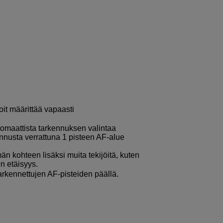
it määrittää vapaasti
omaattista tarkennuksen valintaa
nusta verrattuna 1 pisteen AF-alue
 kohteen lisäksi muita tekijöitä, kuten
en etäisyys.
arkennettujen AF-pisteiden päällä.