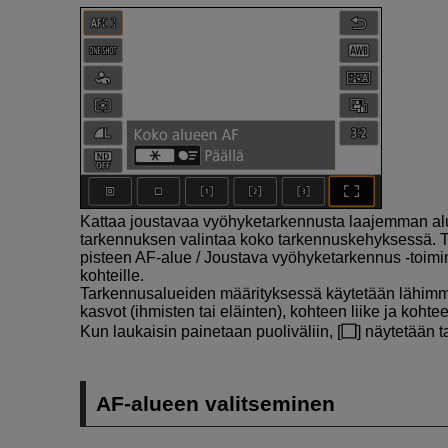
Kattaa joustavaa vyöhyketarkennusta laajemman alu
tarkennuksen valintaa koko tarkennuskehyksessä. T
pisteen AF-alue / Joustava vyöhyketarkennus ‑toimint
kohteille.
Tarkennusalueiden määrityksessä käytetään lähimmän
kasvot (ihmisten tai eläinten), kohteen liike ja kohte
Kun laukaisin painetaan puoliväliin, [
] näytetään t
AF-alueen valitseminen