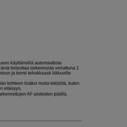
een käyttämällä automaattista
ämä helpottaa tarkennusta verrattuna 1
oon ja toimii tehokkaasti liikkuville
 kohteen lisäksi muita tekijöitä, kuten
en etäisyys.
arkennettujen AF-pisteiden päällä.