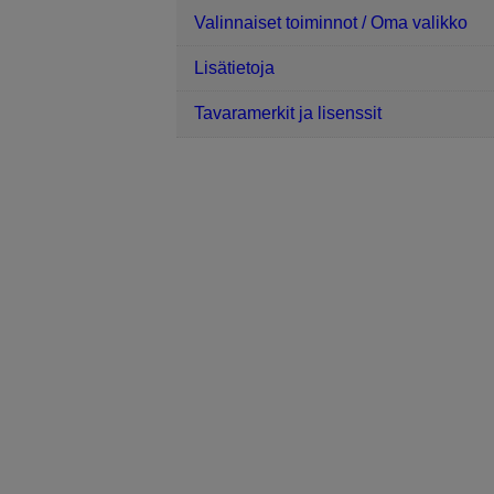
Valinnaiset toiminnot / Oma valikko
Lisätietoja
Tavaramerkit ja lisenssit