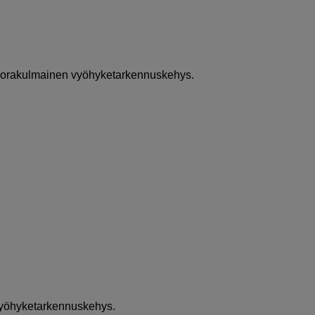
suorakulmainen vyöhyketarkennuskehys.
vyöhyketarkennuskehys.