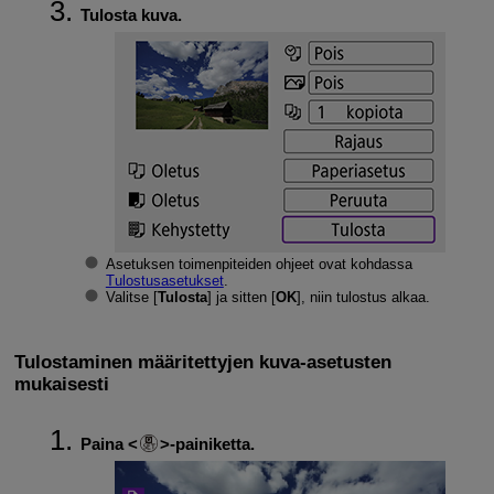
Tulosta kuva.
Asetuksen toimenpiteiden ohjeet ovat kohdassa
Tulostusasetukset
.
Valitse [
Tulosta
] ja sitten [
OK
], niin tulostus alkaa.
Tulostaminen määritettyjen kuva-asetusten
mukaisesti
Paina
-painiketta.