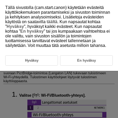
Tällä sivustolla (cam.start.canon) käytetään evästeitä
käyttökokemuksen parantamiseksi ja sivuston toiminnan
ja kehityksen analysoimiseksi. Lisätietoja evästeiden
käytöstä on saatavilla
täältä
. Kun napsautat kohtaa
D101-147
”
Hyväksy
”, hyväksyt kaikki evästeet. Kun napsautat
kohtaa ”
En hyväksy
” tai jos kumpaakaan vaihtoehtoa ei
Yhdistäminen tulostimeen
Wi-Fi
n
ole valittu, vain sivuston sisällön ja toimintojen
kautta
tuottamisessa tarvittavat evästeet tallennetaan ja
säilytetään. Voit muuttaa tätä asetusta milloin tahansa.
Kuvien tulostaminen
Hyväksy
En hyväksy
Tulostusasetukset
Tässä osassa selitetään kuvien tulostaminen, kun kamera yhdistetään
suoraan PictBridge-toimintoa (Langaton LAN) tukevaan tulostimeen
Wi-Fi
-yhteydellä. Tulostimen käyttöohjeet löytyvät tulostimen
käyttöoppaasta.
Valitse [
:
Wi-Fi/Bluetooth-yhteys
].