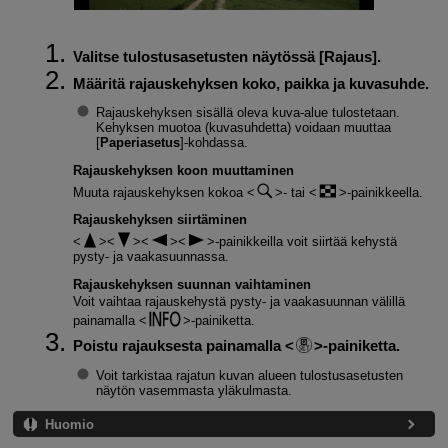
Valitse tulostusasetusten näytössä [
Rajaus
].
Määritä rajauskehyksen koko, paikka ja kuvasuhde.
Rajauskehyksen sisällä oleva kuva-alue tulostetaan.
Kehyksen muotoa (kuvasuhdetta) voidaan muuttaa
[
Paperiasetus
]-kohdassa.
Rajauskehyksen koon muuttaminen
Muuta rajauskehyksen kokoa
- tai
-painikkeella.
Rajauskehyksen siirtäminen
-painikkeilla voit siirtää kehystä
pysty- ja vaakasuunnassa.
Rajauskehyksen suunnan vaihtaminen
Voit vaihtaa rajauskehystä pysty- ja vaakasuunnan välillä
painamalla
-painiketta.
Poistu rajauksesta painamalla
-painiketta.
Voit tarkistaa rajatun kuvan alueen tulostusasetusten
näytön vasemmasta yläkulmasta.
Huomio