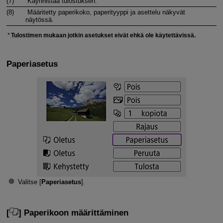
(7)
Käynnistää tulostuksen.
(8)
Määritetty paperikoko, paperityyppi ja asettelu näkyvät
näytössä.
Tulostimen mukaan jotkin asetukset eivät ehkä ole käytettävissä.
Paperiasetus
Valitse [
Paperiasetus
].
[
] Paperikoon määrittäminen