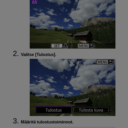
Valitse [
Tulostus
].
Määritä tulostustoiminnot.