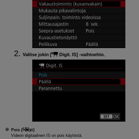
Valitse jokin [
Digit. IS
] ‑vaihtoehto.
Pois
(
)
Videon digitaalinen IS on pois käytöstä.