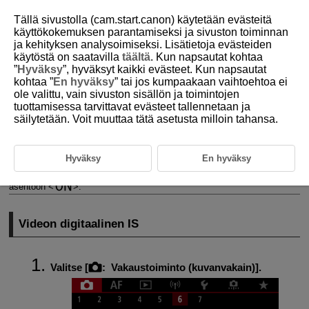
Tällä sivustolla (cam.start.canon) käytetään evästeitä
käyttökokemuksen parantamiseksi ja sivuston toiminnan
ja kehityksen analysoimiseksi. Lisätietoja evästeiden
käytöstä on saatavilla
täältä
. Kun napsautat kohtaa
D185-113
”
Hyväksy
”, hyväksyt kaikki evästeet. Kun napsautat
kohtaa ”
En hyväksy
” tai jos kumpaakaan vaihtoehtoa ei
Image Stabilizer (Kuvanvakain)
ole valittu, vain sivuston sisällön ja toimintojen
tuottamisessa tarvittavat evästeet tallennetaan ja
säilytetään. Voit muuttaa tätä asetusta milloin tahansa.
Videon digitaalinen IS
Videon digitaalinen IS vähentää kameran tärähtelyä videotallennuksen
aikana. Se voi vakauttaa kuvaa tehokkaasti silloinkin, kun objektiivissa
Hyväksy
En hyväksy
ei ole vakautustoimintoa.
Kun objektiivissa on IS, aseta Image Stabilizer (Kuvanvakain) ‑kytkin
asentoon
.
Videon digitaalinen IS
Valitse [
:
Vakaustoiminto (kuvanvakain)
].