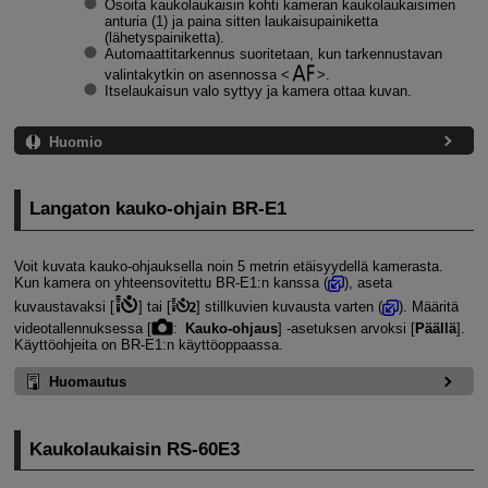
Osoita kaukolaukaisin kohti kameran kaukolaukaisimen
anturia (1) ja paina sitten laukaisupainiketta
(lähetyspainiketta).
Automaattitarkennus suoritetaan, kun tarkennustavan
valintakytkin on asennossa
.
Itselaukaisun valo syttyy ja kamera ottaa kuvan.
Huomio
Langaton kauko-ohjain
BR-E1
Voit kuvata kauko-ohjauksella noin 5 metrin etäisyydellä kamerasta.
Kun kamera on yhteensovitettu
BR-E1
:n kanssa (
), aseta
kuvaustavaksi [
] tai [
] stillkuvien kuvausta varten (
). Määritä
videotallennuksessa [
:
Kauko-ohjaus
] ‑asetuksen arvoksi [
Päällä
].
Käyttöohjeita on
BR-E1
:n käyttöoppaassa.
Huomautus
Kaukolaukaisin
RS-60E3