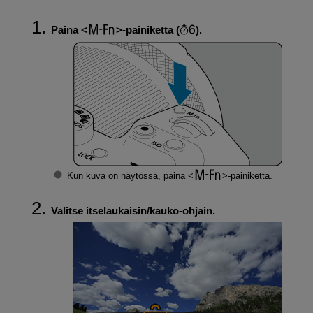
Paina
-painiketta (
).
Kun kuva on näytössä, paina
-painiketta.
Valitse itselaukaisin/kauko-ohjain.