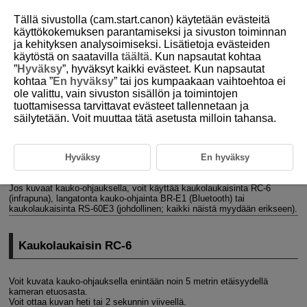
Tällä sivustolla (cam.start.canon) käytetään evästeitä
käyttökokemuksen parantamiseksi ja sivuston toiminnan
ja kehityksen analysoimiseksi. Lisätietoja evästeiden
käytöstä on saatavilla
täältä
. Kun napsautat kohtaa
D180-133
”
Hyväksy
”, hyväksyt kaikki evästeet. Kun napsautat
kohtaa ”
En hyväksy
” tai jos kumpaakaan vaihtoehtoa ei
Kuvaus kauko-ohjauksella
ole valittu, vain sivuston sisällön ja toimintojen
tuottamisessa tarvittavat evästeet tallennetaan ja
säilytetään. Voit muuttaa tätä asetusta milloin tahansa.
Kaukolaukaisin
RC-6
Langaton kauko-ohjain
BR-E1
Hyväksy
En hyväksy
Kaukolaukaisin
RS-60E3
Jos kuvaat kauko-ohjauksella, voit käyttää kaukolaukaisinta
RC-6
(infrapuna), langatonta kauko-ohjainta
BR-E1
(Bluetooth) tai
kaukolaukaisinta
RS-60E3
(johdollinen; kaikki näistä myydään erikseen).
Kaukolaukaisin
RC-6
Voit kuvata kauko-ohjauksella enintään noin 5 metrin etäisyydellä
kameran etuosasta.
Voit ottaa kuvan heti tai 2 sekunnin viiveellä.