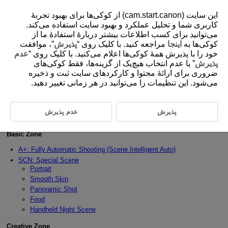
این سایت (cam.start.canon) از کوکی‌ها برای بهبود تجربۀ
کاربری شما و تحلیل عملکرد و بهبود سایت استفاده می‌کند.
می‌توانید برای کسب اطلاعات بیشتر دربارۀ استفادۀ ما از
کوکی‌ها به
اینجا
مراجعه کنید. با کلیک روی “
پذیرش
”، موافقت
D388-041
خود را با پذیرش همۀ کوکی‌ها اعلام می‌کنید. با کلیک روی “
عدم
Still Photo Shooting Mode
پذیرش
” یا عدم انتخاب هیچ‌یک از گزینه‌ها، فقط کوکی‌های
ضروری برای ارائۀ محتوا و کارکردهای سایت ثبت و ذخیره
می‌شود. این تنظیمات را می‌توانید در هر زمانی تغییر دهید.
This chapter describes how to shoot still photos.
In Basic Zone modes, various features are set automatically to enable
fully automatic shooting.
پذیرش
عدم پذیرش
Setting the Shooting Mode
Basic Zone
A+: Fully Automatic Shooting (Scene Intelligent Auto)
SCN: Special Scene
Portrait
Smooth Skin
Panoramic Shot
Food
Handheld Night Scene
Creative Zone