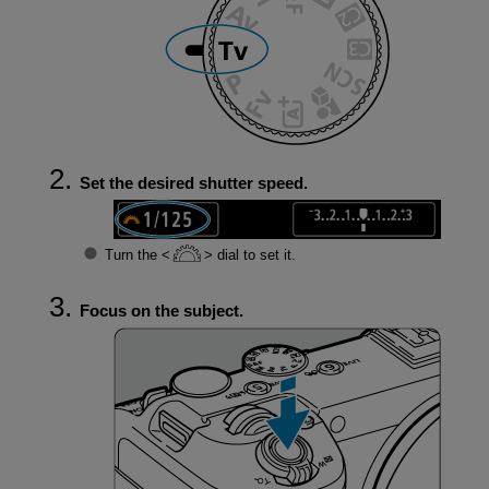
Set the desired shutter speed.
Turn the
dial to set it.
Focus on the subject.