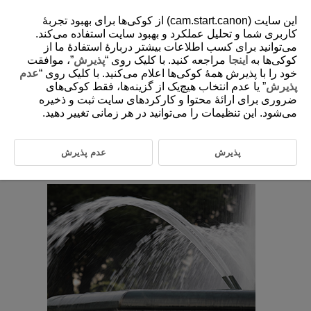
این سایت (cam.start.canon) از کوکی‌ها برای بهبود تجربۀ
کاربری شما و تحلیل عملکرد و بهبود سایت استفاده می‌کند.
می‌توانید برای کسب اطلاعات بیشتر دربارۀ استفادۀ ما از
کوکی‌ها به
اینجا
مراجعه کنید. با کلیک روی “
پذیرش
”، موافقت
D388-052
خود را با پذیرش همۀ کوکی‌ها اعلام می‌کنید. با کلیک روی “
عدم
Tv: Shutter-Priority AE
پذیرش
” یا عدم انتخاب هیچ‌یک از گزینه‌ها، فقط کوکی‌های
ضروری برای ارائۀ محتوا و کارکردهای سایت ثبت و ذخیره
می‌شود. این تنظیمات را می‌توانید در هر زمانی تغییر دهید.
In this mode, you set the shutter speed and the camera automatically
sets the aperture value to obtain the standard exposure matching the
brightness of the subject. A faster shutter speed can freeze the action of
a moving subject. A slower shutter speed can create a blurred effect,
پذیرش
عدم پذیرش
giving the impression of motion.
Tv
stands for Time value.