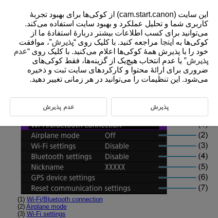
این سایت (cam.start.canon) از کوکی‌ها برای بهبود تجربۀ
کاربری شما و تحلیل عملکرد و بهبود سایت استفاده می‌کند.
می‌توانید برای کسب اطلاعات بیشتر دربارۀ استفادۀ ما از
کوکی‌ها به
اینجا
مراجعه کنید. با کلیک روی “
پذیرش
”، موافقت
D180-172
خود را با پذیرش همۀ کوکی‌ها اعلام می‌کنید. با کلیک روی “
عدم
Tab Menus: Wireless Features
پذیرش
” یا عدم انتخاب هیچ‌یک از گزینه‌ها، فقط کوکی‌های
ضروری برای ارائۀ محتوا و کارکردهای سایت ثبت و ذخیره
می‌شود. این تنظیمات را می‌توانید در هر زمانی تغییر دهید.
Wireless features 1
پذیرش
عدم پذیرش
(1)
Wi-Fi/Bluetooth connection
(2)
Airplane mode
(3)
Wi-Fi settings