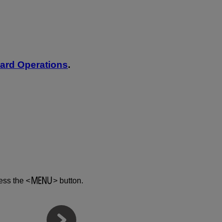
oard Operations
.
ress the
button.