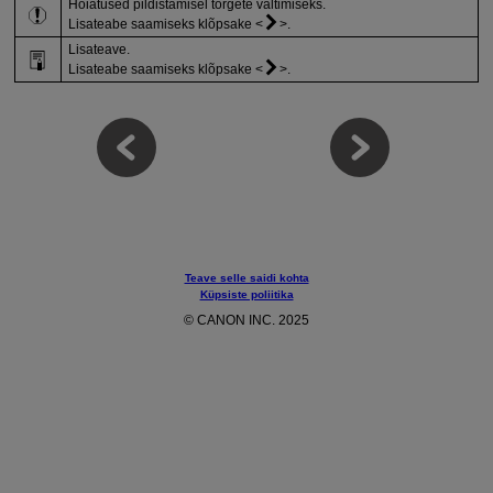
Hoiatused pildistamisel tõrgete vältimiseks.
Lisateabe saamiseks klõpsake
.
Lisateave.
Lisateabe saamiseks klõpsake
.
Teave selle saidi kohta
Küpsiste poliitika
© CANON INC. 2025