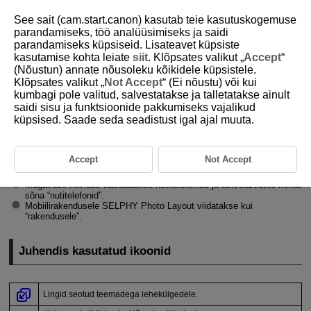
See sait (cam.start.canon) kasutab teie kasutuskogemuse
parandamiseks, töö analüüsimiseks ja saidi
parandamiseks küpsiseid. Lisateavet küpsiste
kasutamise kohta leiate
siit
. Klõpsates valikut „
Accept
“
D338-005
(Nõustun) annate nõusoleku kõikidele küpsistele.
Klõpsates valikut „
Not Accept
“ (Ei nõustu) või kui
Teave selle juhendi kohta
kumbagi pole valitud, salvestatakse ja talletatakse ainult
saidi sisu ja funktsioonide pakkumiseks vajalikud
küpsised. Saade seda seadistust igal ajal muuta.
Juhendis kasutatud ikoonid
Käesolevas juhendis viidatakse printerile kui “SELPHY-printerile” või
“printerile”.
Accept
Not Accept
Selles juhendis toodud juhised kehtivad vaikeseadetega printeri
kohta.
Mugavuse huvides kasutatakse nutitelefonide ja tahvelarvutite kohta
sõna “nutitelefonid”.
Mobiilirakendusele SELPHY Photo Layout viidatakse kui
“rakendusele”.
Juhendis kasutatud ikoonid
Lingid seotud teemadega lehekülgedele.