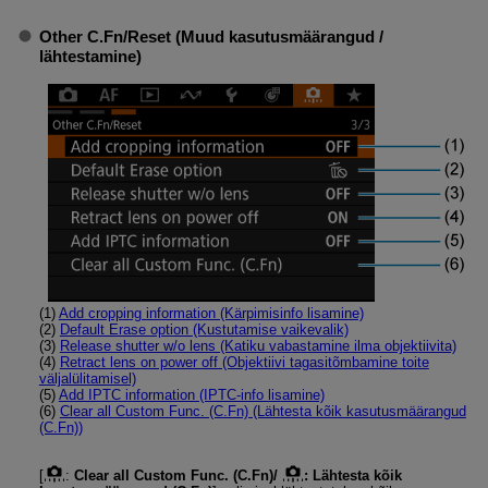
Other C.Fn
/
Reset (Muud kasutusmäärangud /
lähtestamine)
(1)
Add cropping information (Kärpimisinfo lisamine)
(2)
Default Erase option (Kustutamise vaikevalik)
(3)
Release shutter w/o lens (Katiku vabastamine ilma objektiivita)
(4)
Retract lens on power off (Objektiivi tagasitõmbamine toite
väljalülitamisel)
(5)
Add IPTC information (IPTC-info lisamine)
(6)
Clear all Custom Func. (C.Fn) (Lähtesta kõik kasutusmäärangud
(C.Fn))
[
:
Clear all Custom Func. (C.Fn)/
: Lähtesta kõik