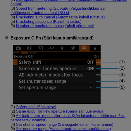
samm)
(3)
Speed from metering/ISO Auto (Valgustundlikkus säri
mõõtmisest / automaatsest ISO-st)
(4)
Bracketing auto cancel (Automaatne kahvli tühistus)
(5)
Bracketing sequence (Kahvli järjestus)
(6)
Number of bracketed shots (Kahvli võtete arv)
Exposure C.Fn (Säri kasutusmäärangud)
(1)
Safety shift (Särikaitse)
(2)
Same expo. for new aperture (Sama säri uue avaga)
(3)
AE lock meter. mode after focus (Säri lukustuse mõõtmiserežiim
pärast teravustamist)
(4)
Set shutter speed range (Säriaegade vahemiku piiramine)
(5)
Set aperture range (Avaväärtuste vahemiku määramine)