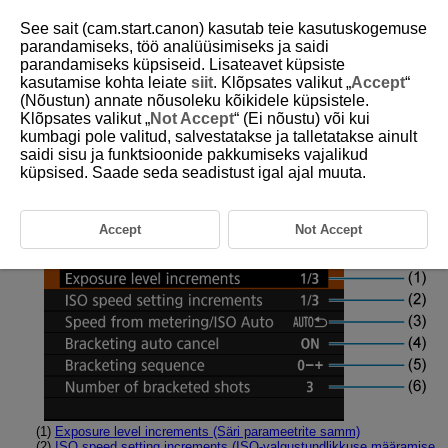
See sait (cam.start.canon) kasutab teie kasutuskogemuse
parandamiseks, töö analüüsimiseks ja saidi
parandamiseks küpsiseid. Lisateavet küpsiste
kasutamise kohta leiate
siit
. Klõpsates valikut „
Accept
“
D388-235
(Nõustun) annate nõusoleku kõikidele küpsistele.
Klõpsates valikut „
Not Accept
“ (Ei nõustu) või kui
Vahelehtede menüüd:
kumbagi pole valitud, salvestatakse ja talletatakse ainult
kasutusmäärangud
saidi sisu ja funktsioonide pakkumiseks vajalikud
küpsised. Saade seda seadistust igal ajal muuta.
Exposure C.Fn (Säri kasutusmäärangud)
Accept
Not Accept
(1)
Exposure level increments (Säri parameetrite samm)
(2)
ISO speed setting increments (ISO-valgustundlikkuse määramise