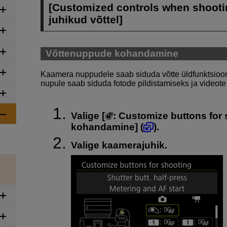
[
Customized controls when shoot
juhikud võttel
]
Võttenuppude kohandamine
Kaamera nuppudele saab siduda võtte üldfunktsioon
nupule saab siduda fotode pildistamiseks ja videote
Valige [
:
Customize buttons for 
kohandamine
] (
).
Valige kaamerajuhik.