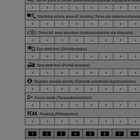
:
Set AF point to center (Iseteravustamispunkti liigutamine kesk
○
○
○
○
○
○
○
○
:
Start/stop whole area AF tracking (Terve ala iseteravustami
○
○
○
○
○
○
○
○
:
Direct AF area selection (Iseteravustamise ala otsevalik)
○
○
○
○
○
○
○
○
:
Eye detection (Silmatuvastus)
○
○
○
○
○
○
○
○
:
Spot detection (Punkti tuvastus)
○
○
○
○
○
○
○
○
:
Register people priority (Inimeste prioriteedi registreerimine)
○
○
○
○
○
○
○
○
:
Focus mode (Teravustamisrežiim)
○
○
○
○
○
○
○
○
:
Peaking (Rõhutamine)
○
○
○
○
○
○
○
○