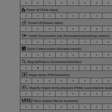
○
○
○
○
○
○
○
○
:
Power off (Toide väljas)
○
○
○
○
○
○
○
-
:
Screen off (Ekraan väljas)
○
○
○
○
○
○
○
○
:
Switch focus/control ring (Teravustamise/juhtrõnga vahetus)
○
○
○
○
○
○
○
○
:
Quick Control screen (Kiirvaliku menüü)
○
○
○
○
○
○
○
○
:
Magnify/Reduce (Suurendus/vähendus)
○
●
○
○
○
○
○
○
:
Image replay (Pildi taasesitus)
○
○
○
○
○
○
○
○
:
Magnify images during playback (Piltide suurendamine taases
○
○
○
○
○
○
○
○
:
Menu display (Menüü kuvamine)
○
○
○
○
○
○
○
○