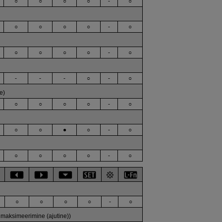
○
○
○
○
-
○
○
○
○
○
-
○
○
○
○
○
-
○
-
-
-
○
-
○
e)
○
○
○
○
-
○
○
○
●
○
-
○
○
○
○
○
-
○
○
○
○
○
-
○
maksimeerimine (ajutine))