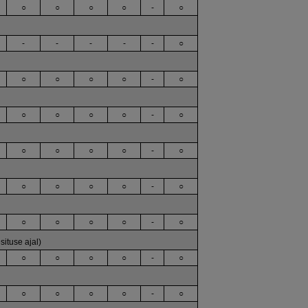
○
○
○
○
-
○
-
-
-
-
-
○
○
○
○
○
-
○
○
○
○
○
-
○
○
○
○
○
-
○
○
○
○
○
-
○
○
○
○
○
-
○
ituse ajal)
○
○
○
○
-
○
○
○
○
○
-
○