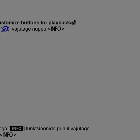
stomize buttons for playback
/
:
 (
), vajutage nuppu
.
ega [
] funktsioonide puhul vajutage
.