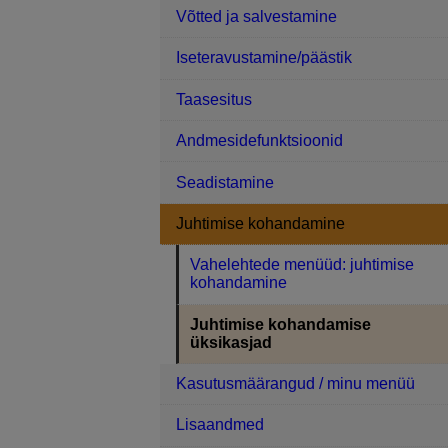
Võtted ja salvestamine
Iseteravustamine/päästik
Taasesitus
Andmesidefunktsioonid
Seadistamine
Juhtimise kohandamine
Vahelehtede menüüd: juhtimise
kohandamine
Juhtimise kohandamise
üksikasjad
Kasutusmäärangud / minu menüü
Lisaandmed