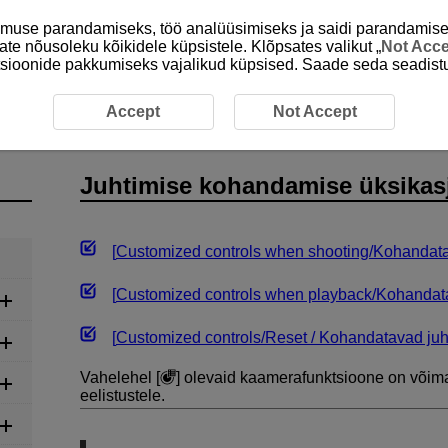
emuse parandamiseks, töö analüüsimiseks ja saidi parandamise
ate nõusoleku kõikidele küpsistele. Klõpsates valikut „
Not Acc
unktsioonide pakkumiseks vajalikud küpsised. Saade seda seadistu
Juhtimise kohandamise üksikasjad
Accept
Not Accept
Juhtimise kohandamise üksikas
[
Customized controls when shooting/Kohandatav
[
Customized controls when playback/Kohandata
[
Customized controls
/
Reset / Kohandatavad juh
Vahelehel [
] olevaid kaamerafunktsioone on võima
eelistustele.