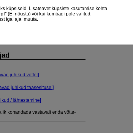
ks küpsiseid. Lisateavet küpsiste kasutamise kohta
ept
“ (Ei nõustu) või kui kumbagi pole valitud,
st igal ajal muuta.
jad
ad juhikud võttel
]
vad juhikud taasesitusel
]
ikud / lähtestamine
]
lik kohandada vastavalt enda võtte-