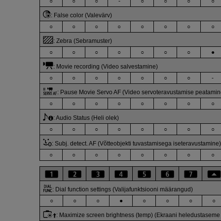
○
○
○
-
○
○
○
○
:
False color (Valevärv)
○
○
○
○
○
○
○
○
:
Zebra (Sebramuster)
○
○
○
○
○
○
○
●
:
Movie recording (Video salvestamine)
○
○
○
○
○
○
○
-
:
Pause Movie Servo AF (Video servoteravustamise peatamin
○
○
○
○
○
○
○
○
:
Audio Status (Heli olek)
○
○
○
○
○
○
○
○
:
Subj. detect. AF (Võtteobjekti tuvastamisega iseteravustamine)
○
○
○
○
○
○
○
○
:
Dial function settings (Valijafunktsiooni määrangud)
○
○
○
●
○
○
○
○
:
Maximize screen brightness (temp) (Ekraani heledustaseme 