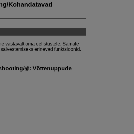
ing/Kohandatavad
e vastavalt oma eelistustele. Samale
 salvestamiseks erinevad funktsioonid.
shooting
/
:
Võttenuppude