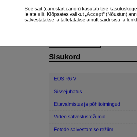
See sait (cam.start.canon) kasutab teie kasutuskog
leiate
siit
. Klõpsates valikut „
Accept
“ (Nõustun) ann
salvestatakse ja talletatakse ainult saidi sisu ja f
EOS R6 V
Juhtimise kohandamine
D388-233
Sisukord
EOS R6 V
Sissejuhatus
Ettevalmistus ja põhitoimingud
Video salvestusrežiimid
Fotode salvestamise režiim