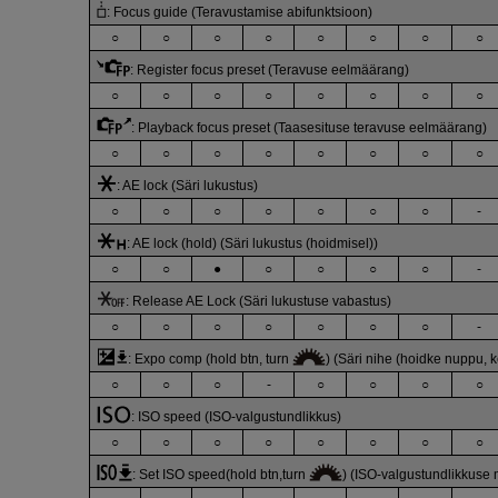
:
Focus guide (Teravustamise abifunktsioon)
○
○
○
○
○
○
○
○
:
Register focus preset (Teravuse eelmäärang)
○
○
○
○
○
○
○
○
:
Playback focus preset (Taasesituse teravuse eelmäärang)
○
○
○
○
○
○
○
○
:
AE lock (Säri lukustus)
○
○
○
○
○
○
○
-
:
AE lock (hold) (Säri lukustus (hoidmisel))
○
○
●
○
○
○
○
-
:
Release AE Lock (Säri lukustuse vabastus)
○
○
○
○
○
○
○
-
:
Expo comp (hold btn, turn
) (Säri nihe (hoidke nuppu,
○
○
○
-
○
○
○
○
:
ISO speed (ISO-valgustundlikkus)
○
○
○
○
○
○
○
○
:
Set ISO speed(hold btn,turn
) (ISO-valgustundlikkuse