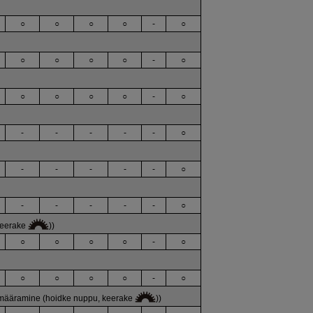
○
○
○
○
-
○
○
○
○
○
-
○
○
○
○
○
-
○
-
-
-
-
-
○
-
-
-
-
-
○
-
-
-
-
-
○
 keerake
))
○
○
○
○
-
○
○
○
○
○
-
○
 määramine (hoidke nuppu, keerake
))