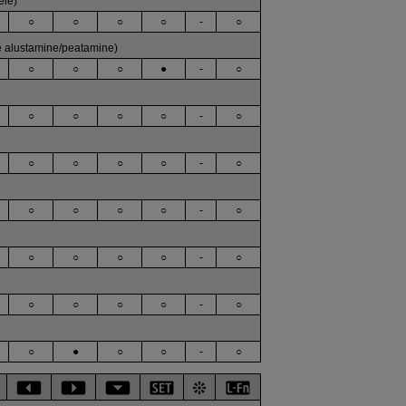
ele)
○
○
○
○
-
○
se alustamine/peatamine)
○
○
○
●
-
○
○
○
○
○
-
○
○
○
○
○
-
○
○
○
○
○
-
○
○
○
○
○
-
○
○
○
○
○
-
○
○
●
○
○
-
○