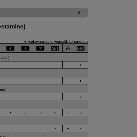
estamine)
●: vaikeväärtus ○: võimalik kohandada
vitus)
-
-
-
-
-
○
-
-
-
-
-
●
ine)
-
-
-
-
-
○
●
○
○
○
-
○
○
○
○
-
●
-