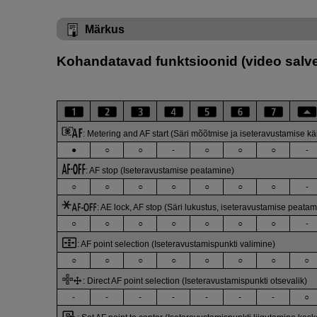
Märkus
Kohandatavad funktsioonid (video salv
:
Metering and AF start (Säri mõõtmise ja iseteravustamise käi
●
○
○
-
○
○
○
-
:
AF stop (Iseteravustamise peatamine)
○
○
○
○
○
○
○
-
:
AE lock, AF stop (Säri lukustus, iseteravustamise peatam
○
○
○
○
○
○
○
-
:
AF point selection (Iseteravustamispunkti valimine)
○
○
○
○
○
○
○
○
:
Direct AF point selection (Iseteravustamispunkti otsevalik)
-
-
-
-
-
-
-
○