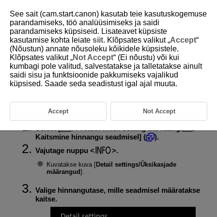
See sait (cam.start.canon) kasutab teie kasutuskogemuse
parandamiseks, töö analüüsimiseks ja saidi
parandamiseks küpsiseid. Lisateavet küpsiste
kasutamise kohta leiate
siit
. Klõpsates valikut „
Accept
“
D388-156
(Nõustun) annate nõusoleku kõikidele küpsistele.
Klõpsates valikut „
Not Accept
“ (Ei nõustu) või kui
Piltide kaitsmine hinnangu
kumbagi pole valitud, salvestatakse ja talletatakse ainult
seadmisel
saidi sisu ja funktsioonide pakkumiseks vajalikud
küpsised. Saade seda seadistust igal ajal muuta.
Teatud tasemetel hinnatud pilte saab pärast hindamist automaatselt
kaitsta.
Accept
Not Accept
Select [
:
Protect when setting the rating
/
:
Kaitsmine hinnangu seadmisel
] (
).
Vajutage nuppu
.
Kuvatakse kuva [
Detail settings/Üksikasjade
määrangud
].
Valige hinnangutase, mille seadmisel määratakse
kaitse.