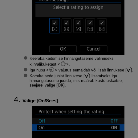
Keeraka kaitsmise hinnangutaseme valimiseks
kiirvalikuketast
.
Iga nupu
vajutus eemaldab või lisab linnukese [
].
Korrake seda juhist linnukese [
] lisamiseks iga
hinnangutaseme juurde, mis määrab kustutuskaitse,
seejärel valige [
OK
].
Valige [
On/Sees
].