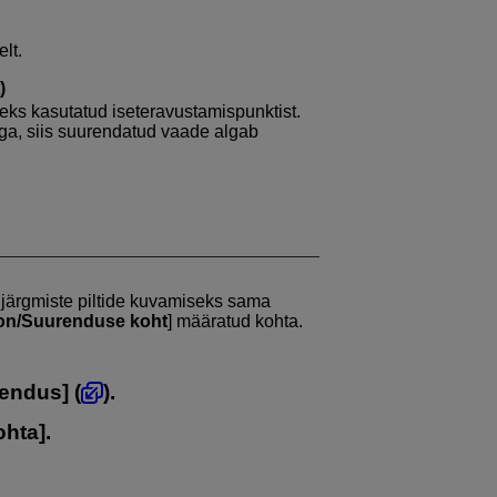
lt.
)
ks kasutatud iseteravustamispunktist.
sega, siis suurendatud vaade algab
 järgmiste piltide kuvamiseks sama
ion/Suurenduse koht
] määratud kohta.
rendus
] (
).
ohta
].