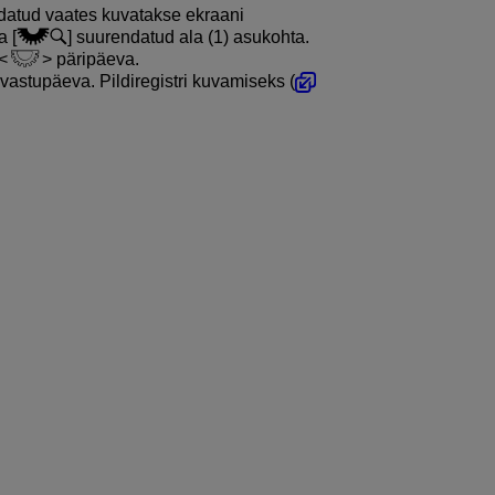
atud vaates kuvatakse ekraani
 [
] suurendatud ala (1) asukohta.
päripäeva.
vastupäeva. Pildiregistri kuvamiseks (