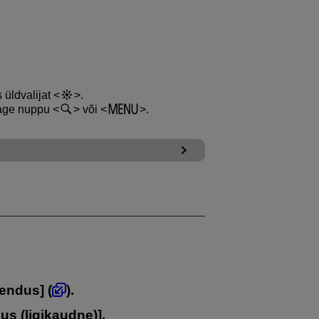
 üldvalijat
.
tage nuppu
või
.
rendus
] (
).
us (ligikaudne)
].