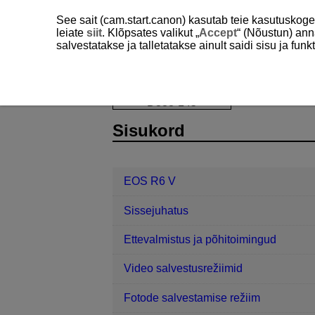
See sait (cam.start.canon) kasutab teie kasutuskog
leiate
siit
. Klõpsates valikut „
Accept
“ (Nõustun) ann
salvestatakse ja talletatakse ainult saidi sisu ja f
EOS R6 V
Taasesitus
Suurendat
D388-145
Sisukord
EOS R6 V
Sissejuhatus
Ettevalmistus ja põhitoimingud
Video salvestusrežiimid
Fotode salvestamise režiim