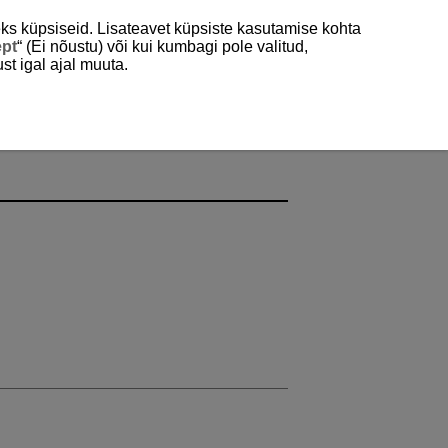
ks küpsiseid. Lisateavet küpsiste kasutamise kohta
ept
“ (Ei nõustu) või kui kumbagi pole valitud,
st igal ajal muuta.