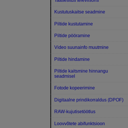
Taasesitus televiisoris
Kustutuskaitse seadmine
Piltide kustutamine
Piltide pööramine
Video suunainfo muutmine
Piltide hindamine
Piltide kaitsmine hinnangu
seadmisel
Fotode kopeerimine
Digitaalne prindikorraldus (DPOF)
RAW-kujutisetöötlus
Loovvõtete abifunktsioon