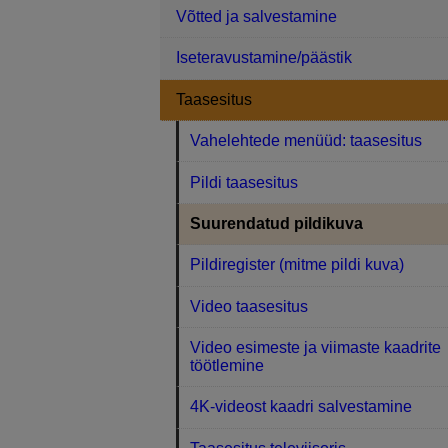
Võtted ja salvestamine
Iseteravustamine/päästik
Taasesitus
Vahelehtede menüüd: taasesitus
Pildi taasesitus
Suurendatud pildikuva
Pildiregister (mitme pildi kuva)
Video taasesitus
Video esimeste ja viimaste kaadrite
töötlemine
4K-videost kaadri salvestamine