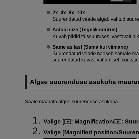
2x
,
4x
,
8x
,
10x
Suurendatud vaade algab valitud suur
Actual size (Tegelik suurus)
Kuvab pildid täissuuruses, vastavalt piks
Same as last (Sama kui viimane)
Suurendatud vaade naaseb samale masta
suurendatud kuvast väljumisel, kui vaj
Algse suurenduse asukoha määra
Saate määrata algse suurenduse asukoha.
Valige [
:
Magnification/
: Suu
Valige [
Magnified position/Suure