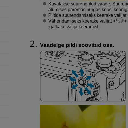
Kuvatakse suurendatud vaade. Suurend
alumises paremas nurgas koos ikooniga
Piltide suurendamiseks keerake valijat
Vähendamiseks keerake valijat
) jätkake valija keeramist.
Vaadelge pildi soovitud osa.