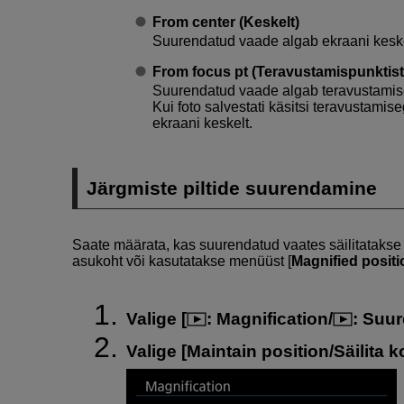
From center (Keskelt)
Suurendatud vaade algab ekraani keske
From focus pt (Teravustamispunktist
Suurendatud vaade algab teravustamise
Kui foto salvestati käsitsi teravustami
ekraani keskelt.
Järgmiste piltide suurendamine
Saate määrata, kas suurendatud vaates säilitatakse
asukoht või kasutatakse menüüst [
Magnified posit
Valige [
:
Magnification/
: Suu
Valige [
Maintain position/Säilita k