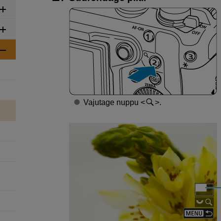
Vajutage nuppu
.