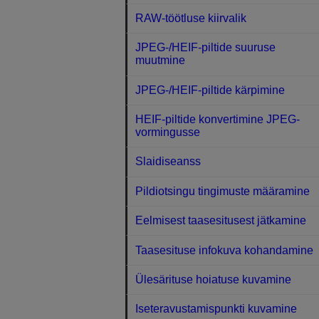
RAW-töötluse kiirvalik
JPEG-/HEIF-piltide suuruse
muutmine
JPEG-/HEIF-piltide kärpimine
HEIF-piltide konvertimine JPEG-
vormingusse
Slaidiseanss
Pildiotsingu tingimuste määramine
Eelmisest taasesitusest jätkamine
Taasesituse infokuva kohandamine
Ülesärituse hoiatuse kuvamine
Iseteravustamispunkti kuvamine