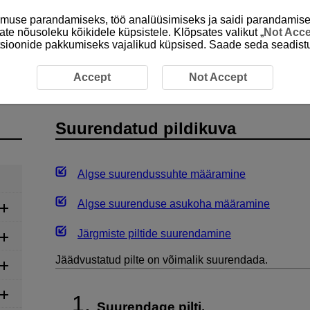
emuse parandamiseks, töö analüüsimiseks ja saidi parandamise
ate nõusoleku kõikidele küpsistele. Klõpsates valikut „
Not Acc
unktsioonide pakkumiseks vajalikud küpsised. Saade seda seadistu
ud pildikuva
Accept
Not Accept
Suurendatud pildikuva
Algse suurendussuhte määramine
Algse suurenduse asukoha määramine
Järgmiste piltide suurendamine
Jäädvustatud pilte on võimalik suurendada.
Suurendage pilti.