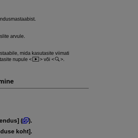
endusmastaabist.
lite arvule.
abile, mida kasutasite viimati
utasite nupule
või
.
mine
rendus
] (
).
nduse koht
].