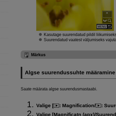
Kasutage suurendatud pildil liikumiseks
Suurendatud vaatest väljumiseks vaju
Märkus
Algse suurendussuhte määramine
Saate määrata algse suurendusmastaabi.
Valige [
:
Magnification/
: Suu
Valige [
Magnificatn (apx)/Suurend